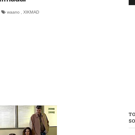
waano
,
XIKMAD
T
S