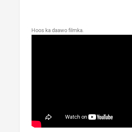
Hoos ka daawo filmka.