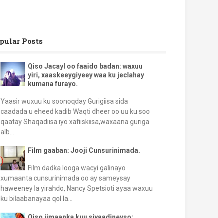
pular Posts
Qiso Jacayl oo faaido badan: waxuu
yiri, xaaskeeygiyeey waa ku jeclahay
kumana furayo.
Yaasir wuxuu ku soonoqday Gurigiisa sida
caadada u eheed kadib Waqti dheer oo uu ku soo
qaatay Shaqadiisa iyo xafiiskiisa,waxaana guriga
alb...
Film gaaban: Jooji Cunsurinimada.
Film dadka looga wacyi galinayo
xumaanta cunsurinimada oo ay sameysay
haweeney la yirahdo, Nancy Spetsioti ayaa waxuu
ku bilaabanayaa qol la...
Qiso iimaanka kuu siyaadineyso: