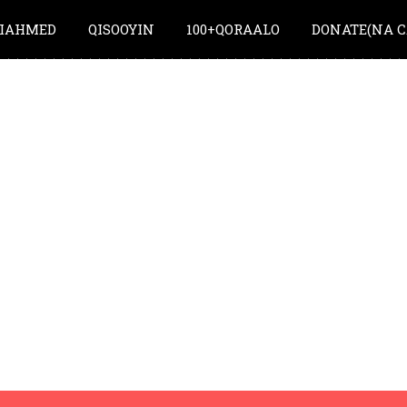
IAHMED
QISOOYIN
100+QORAALO
DONATE(NA C