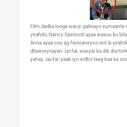
Film dadka looga wacyi galinayo xumaanta
yirahdo, Nancy Spetsioti ayaa waxuu ku bila
Anna ayaa soo ag fariisaneyso wiil la yirah
dheereynayan Jacfar, waxyar ka dib doctor
yahay Jacfar, yaab iyo indho taag baa ka soo