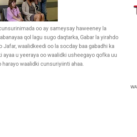
 cunsurinimada oo ay sameysay haweeney la
abanayaa qol lagu sugo daqtarka, Gabar la yirahdo
do Jafar, waalidkeedi oo la socday baa gabadhi ka
ki ayaa u yeeraya oo waalidki usheegayo qofka uu
 harayo waalidki cunsuriyiinti ahaa.
WA