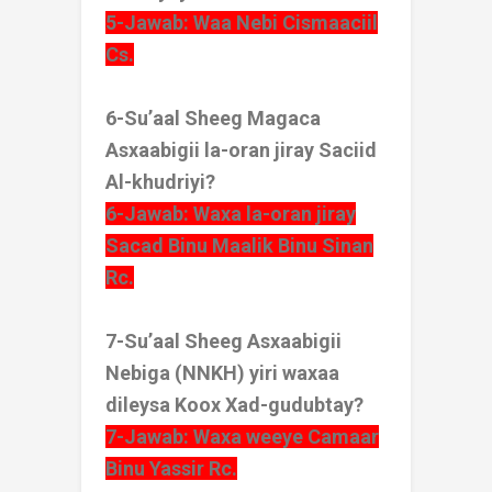
5-Jawab: Waa Nebi Cismaaciil
Cs.
6-Su’aal Sheeg Magaca
Asxaabigii la-oran jiray Saciid
Al-khudriyi?
6-Jawab: Waxa la-oran jiray
Sacad Binu Maalik Binu Sinan
Rc.
7-Su’aal Sheeg Asxaabigii
Nebiga (NNKH) yiri waxaa
dileysa Koox Xad-gudubtay?
7-Jawab: Waxa weeye Camaar
Binu Yassir Rc.