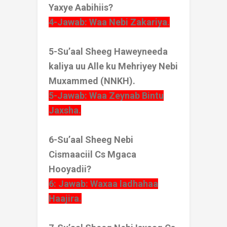
Yaxye Aabihiis?
4-Jawab: Waa Nebi Zakariya.
5-Su’aal Sheeg Haweyneeda
kaliya uu Alle ku Mehriyey Nebi
Muxammed (NNKH).
5-Jawab: Waa Zeynab Bintu
Jaxsha.
6-Su’aal Sheeg Nebi
Cismaaciil Cs Mgaca
Hooyadii?
6: Jawab: Waxaa ladhahaa
Haajira.