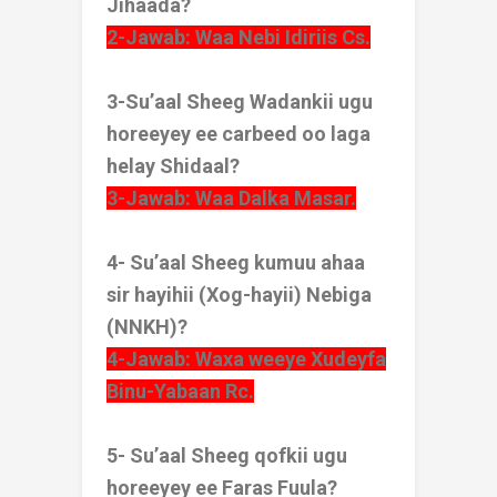
Jihaada?
2-Jawab: Waa Nebi Idiriis Cs.
3-Su’aal Sheeg Wadankii ugu
horeeyey ee carbeed oo laga
helay Shidaal?
3-Jawab: Waa Dalka Masar.
4- Su’aal Sheeg kumuu ahaa
sir hayihii (Xog-hayii) Nebiga
(NNKH)?
4-Jawab: Waxa weeye Xudeyfa
Binu-Yabaan Rc.
5- Su’aal Sheeg qofkii ugu
horeeyey ee Faras Fuula?