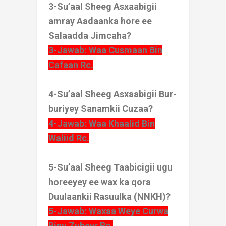
3-Su’aal Sheeg Asxaabigii
amray Aadaanka hore ee
Salaadda Jimcaha?
3-Jawab: Waa Cusmaan Bin
Cafaan Rc.
4-Su’aal Sheeg Asxaabigii Bur-
buriyey Sanamkii Cuzaa?
4-Jawab: Waa Khaalid Bin
Waliid Rc.
5-Su’aal Sheeg Taabicigii ugu
horeeyey ee wax ka qora
Duulaankii Rasuulka (NNKH)?
5-Jawab: Waxaa Weye Curwa
Binu Zubeyr Rc.