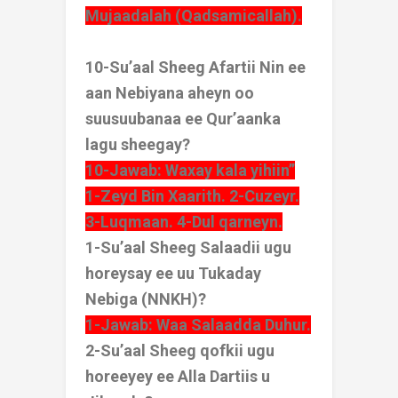
Mujaadalah (Qadsamicallah).
10-Su’aal Sheeg Afartii Nin ee
aan Nebiyana aheyn oo
suusuubanaa ee Qur’aanka
lagu sheegay?
10-Jawab: Waxay kala yihiin”
1-Zeyd Bin Xaarith. 2-Cuzeyr.
3-Luqmaan. 4-Dul qarneyn.
1-Su’aal Sheeg Salaadii ugu
horeysay ee uu Tukaday
Nebiga (NNKH)?
1-Jawab: Waa Salaadda Duhur.
2-Su’aal Sheeg qofkii ugu
horeeyey ee Alla Dartiis u