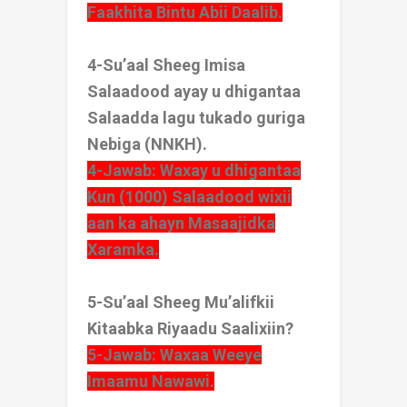
Faakhita Bintu Abii Daalib.
4-Su’aal Sheeg Imisa
Salaadood ayay u dhigantaa
Salaadda lagu tukado guriga
Nebiga (NNKH).
4-Jawab: Waxay u dhigantaa
Kun (1000) Salaadood wixii
aan ka ahayn Masaajidka
Xaramka.
5-Su’aal Sheeg Mu’alifkii
Kitaabka Riyaadu Saalixiin?
5-Jawab: Waxaa Weeye
Imaamu Nawawi.