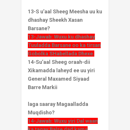
13-S u’aal Sheeg Meesha uu ku
dhashay Sheekh Xasan
Barsane?
13-Jawab: Wuxu ku dhashay
Tuuladda Barsane oo ka tirsan
Gobolka SHabellada Dhexe.
14-Su’aal Sheeg oraah-dii
Xikamadda laheyd ee uu yiri
General Maxamed Siyaad
Barre Markii
laga saaray Magaalladda
Muqdisho?
14-Jawab: Wuxu yiri Dal waan
ka tagay Balse dad kama