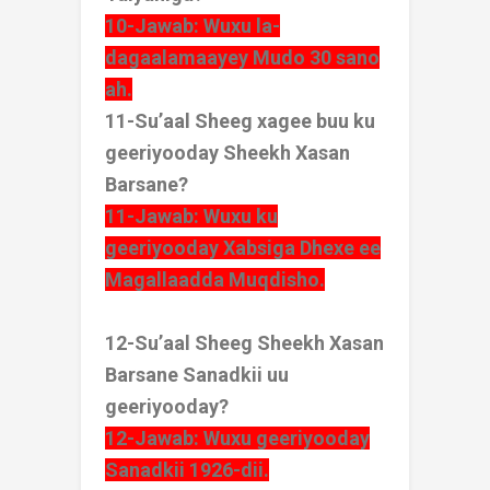
10-Jawab: Wuxu la-
dagaalamaayey Mudo 30 sano
ah.
11-Su’aal Sheeg xagee buu ku
geeriyooday Sheekh Xasan
Barsane?
11-Jawab: Wuxu ku
geeriyooday Xabsiga Dhexe ee
Magallaadda Muqdisho.
12-Su’aal Sheeg Sheekh Xasan
Barsane Sanadkii uu
geeriyooday?
12-Jawab: Wuxu geeriyooday
Sanadkii 1926-dii.