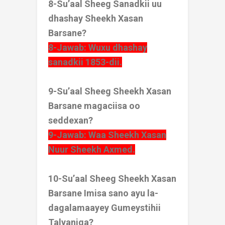
8-Su’aal Sheeg Sanadkii uu
dhashay Sheekh Xasan
Barsane?
8-Jawab: Wuxu dhashay
sanadkii 1853-dii.
9-Su’aal Sheeg Sheekh Xasan
Barsane magaciisa oo
seddexan?
9-Jawab: Waa Sheekh Xasan
Nuur Sheekh Axmed.
10-Su’aal Sheeg Sheekh Xasan
Barsane Imisa sano ayu la-
dagalamaayey Gumeystihii
Talyaniga?