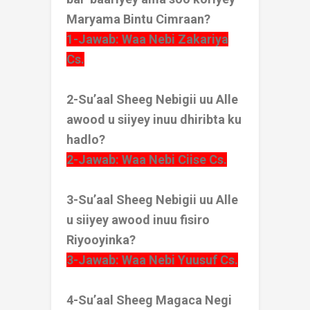
Maryama Bintu Cimraan?
1-Jawab: Waa Nebi Zakariya
Cs.
2-Su’aal Sheeg Nebigii uu Alle
awood u siiyey inuu dhiribta ku
hadlo?
2-Jawab: Waa Nebi Ciise Cs.
3-Su’aal Sheeg Nebigii uu Alle
u siiyey awood inuu fisiro
Riyooyinka?
3-Jawab: Waa Nebi Yuusuf Cs.
4-Su’aal Sheeg Magaca Negi