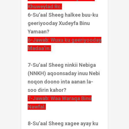
Khuweylad Rc.
6-Su’aal Sheeg halkee buu-ku
geeriyooday Xudeyfa Binu
Yamaan?
6-Jawab: Wuxu ku geeriyooday
Madaa’in.
7-Su’aal Sheeg ninkii Nebiga
(NNKH) aqoonsaday inuu Nebi
noqon doono inta aanan la-
soo dirin kahor?
7-Jawab: Waa Waraqa Binu
Nawfal.
8-Su’aal Sheeg xagee ayay ku