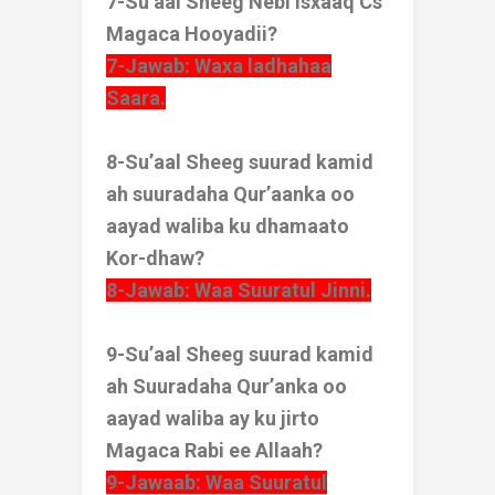
7-Su’aal Sheeg Nebi Isxaaq Cs
Magaca Hooyadii?
7-Jawab: Waxa ladhahaa
Saara.
8-Su’aal Sheeg suurad kamid
ah suuradaha Qur’aanka oo
aayad waliba ku dhamaato
Kor-dhaw?
8-Jawab: Waa Suuratul Jinni.
9-Su’aal Sheeg suurad kamid
ah Suuradaha Qur’anka oo
aayad waliba ay ku jirto
Magaca Rabi ee Allaah?
9-Jawaab: Waa Suuratul