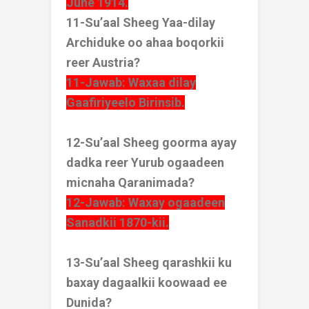
June 1914.
11-Su’aal Sheeg Yaa-dilay
Archiduke oo ahaa boqorkii
reer Austria?
11-Jawab: Waxaa dilay
Gaafiriyeelo Birinsib.
12-Su’aal Sheeg goorma ayay
dadka reer Yurub ogaadeen
micnaha Qaranimada?
12-Jawab: Waxay ogaadeen
Sanadkii 1870-kii.
13-Su’aal Sheeg qarashkii ku
baxay dagaalkii koowaad ee
Dunida?