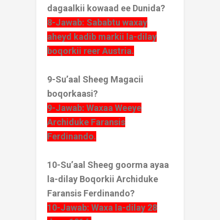
dagaalkii kowaad ee Dunida?
8-Jawab: Sababtu waxay
aheyd kadib markii la-dilay
boqorkii reer Austria.
9-Su’aal Sheeg Magacii
boqorkaasi?
9-Jawab: Waxaa Weeye
Archiduke Faransis
Ferdinando.
10-Su’aal Sheeg goorma ayaa
la-dilay Boqorkii Archiduke
Faransis Ferdinando?
10-Jawab: Waxa la-dilay 28