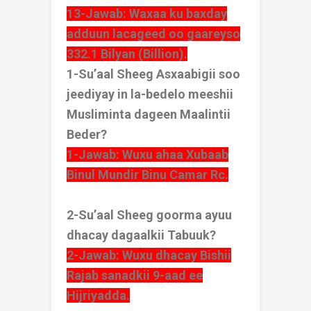
13-Jawab: Waxaa ku baxday
adduun lacageed oo gaareyso
332.1 Bilyan (Billion).
1-Su’aal Sheeg Asxaabigii soo
jeediyay in la-bedelo meeshii
Musliminta dageen Maalintii
Beder?
1-Jawab: Wuxu ahaa Xubaab
Binul Mundir Binu Camar Rc.
2-Su’aal Sheeg goorma ayuu
dhacay dagaalkii Tabuuk?
2-Jawab: Wuxu dhacay Bishii
Rajab sanadkii 9-aad ee
Hijriyadda.