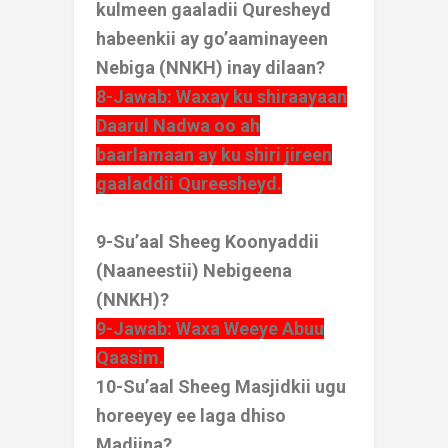
kulmeen gaaladii Quresheyd
habeenkii ay go’aaminayeen
Nebiga (NNKH) inay dilaan?
8-Jawab: Waxay ku shiraayaan
Daarul Nadwa oo ah
baarlamaan ay ku shiri jireen
gaaladdii Qureesheyd.
9-Su’aal Sheeg Koonyaddii
(Naaneestii) Nebigeena
(NNKH)?
9-Jawab: Waxa Weeye Abuu
Qaasim.
10-Su’aal Sheeg Masjidkii ugu
horeeyey ee laga dhiso
Madiina?