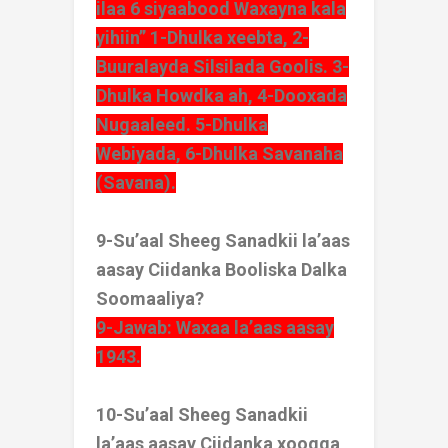
ilaa 6 siyaabood Waxayna kala
yihiin” 1-Dhulka xeebta, 2-
Buuralayda Silsilada Goolis. 3-
Dhulka Howdka ah, 4-Dooxada
Nugaaleed. 5-Dhulka
Webiyada, 6-Dhulka Savanaha
(Savana).
9-Su’aal Sheeg Sanadkii la’aas
aasay Ciidanka Booliska Dalka
Soomaaliya?
9-Jawab: Waxaa la’aas aasay
1943.
10-Su’aal Sheeg Sanadkii
la’aas aasay Ciidanka xoogga