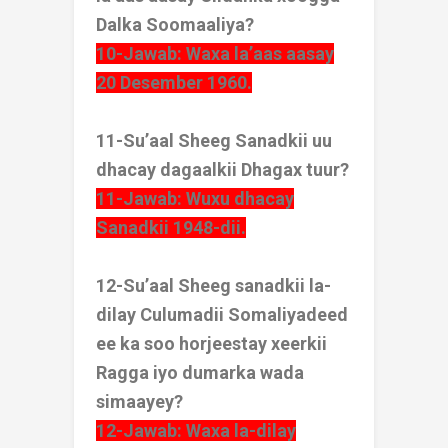
Dalka Soomaaliya?
10-Jawab: Waxa la’aas aasay
20 Desember 1960.
11-Su’aal Sheeg Sanadkii uu
dhacay dagaalkii Dhagax tuur?
11-Jawab: Wuxu dhacay
Sanadkii 1948-dii.
12-Su’aal Sheeg sanadkii la-
dilay Culumadii Somaliyadeed
ee ka soo horjeestay xeerkii
Ragga iyo dumarka wada
simaayey?
12-Jawab: Waxa la-dilay