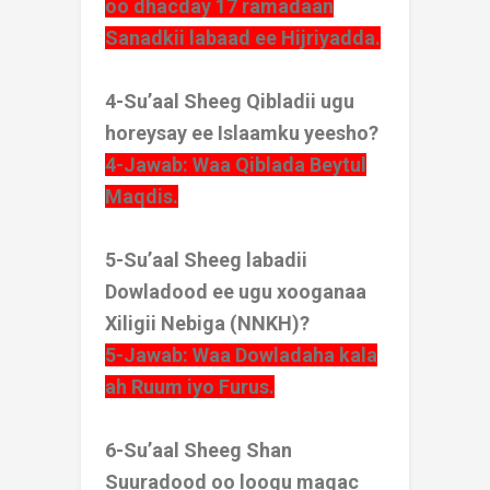
oo dhacday 17 ramadaan
Sanadkii labaad ee Hijriyadda.
4-Su’aal Sheeg Qibladii ugu
horeysay ee Islaamku yeesho?
4-Jawab: Waa Qiblada Beytul
Maqdis.
5-Su’aal Sheeg labadii
Dowladood ee ugu xooganaa
Xiligii Nebiga (NNKH)?
5-Jawab: Waa Dowladaha kala
ah Ruum iyo Furus.
6-Su’aal Sheeg Shan
Suuradood oo loogu magac