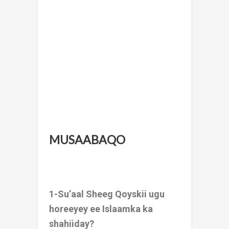
MUSAABAQO
1-Su’aal Sheeg Qoyskii ugu
horeeyey ee Islaamka ka
shahiiday?