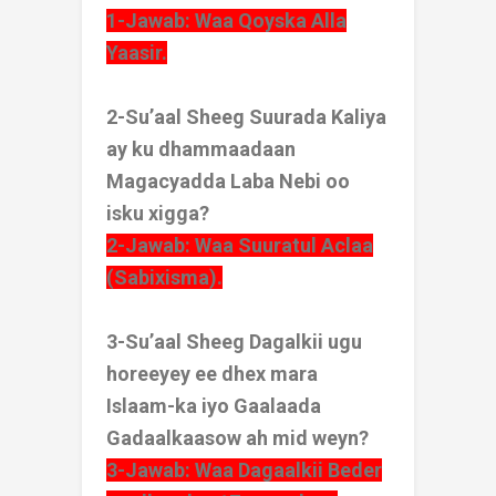
1-Jawab: Waa Qoyska Alla
Yaasir.
2-Su’aal Sheeg Suurada Kaliya
ay ku dhammaadaan
Magacyadda Laba Nebi oo
isku xigga?
2-Jawab: Waa Suuratul Aclaa
(Sabixisma).
3-Su’aal Sheeg Dagalkii ugu
horeeyey ee dhex mara
Islaam-ka iyo Gaalaada
Gadaalkaasow ah mid weyn?
3-Jawab: Waa Dagaalkii Beder