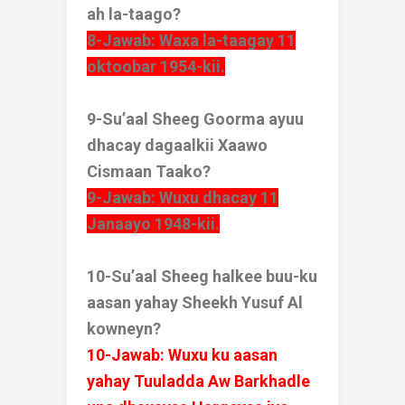
ah la-taago?
8-Jawab: Waxa la-taagay 11
oktoobar 1954-kii.
9-Su’aal Sheeg Goorma ayuu
dhacay dagaalkii Xaawo
Cismaan Taako?
9-Jawab: Wuxu dhacay 11
Janaayo 1948-kii.
10-Su’aal Sheeg halkee buu-ku
aasan yahay Sheekh Yusuf Al
kowneyn?
10-Jawab: Wuxu ku aasan
yahay Tuuladda Aw Barkhadle