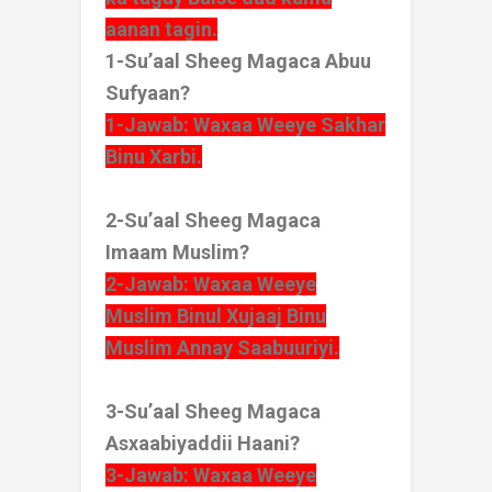
aanan tagin.
1-Su’aal Sheeg Magaca Abuu
Sufyaan?
1-Jawab: Waxaa Weeye Sakhar
Binu Xarbi.
2-Su’aal Sheeg Magaca
Imaam Muslim?
2-Jawab: Waxaa Weeye
Muslim Binul Xujaaj Binu
Muslim Annay Saabuuriyi.
3-Su’aal Sheeg Magaca
Asxaabiyaddii Haani?
3-Jawab: Waxaa Weeye