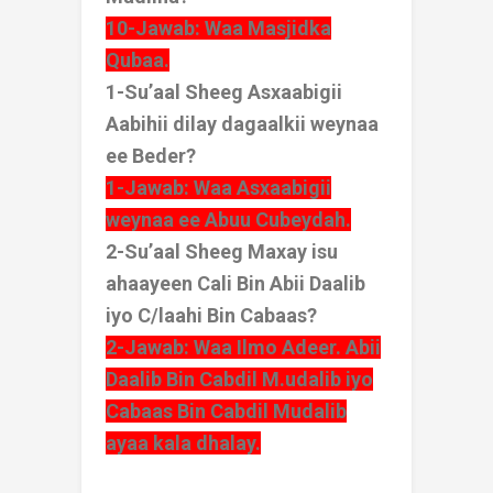
10-Jawab: Waa Masjidka
Qubaa.
1-Su’aal Sheeg Asxaabigii
Aabihii dilay dagaalkii weynaa
ee Beder?
1-Jawab: Waa Asxaabigii
weynaa ee Abuu Cubeydah.
2-Su’aal Sheeg Maxay isu
ahaayeen Cali Bin Abii Daalib
iyo C/laahi Bin Cabaas?
2-Jawab: Waa Ilmo Adeer. Abii
Daalib Bin Cabdil M.udalib iyo
Cabaas Bin Cabdil Mudalib
ayaa kala dhalay.