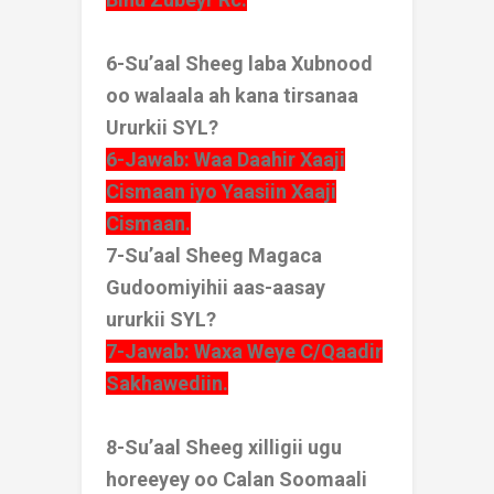
6-Su’aal Sheeg laba Xubnood
oo walaala ah kana tirsanaa
Ururkii SYL?
6-Jawab: Waa Daahir Xaaji
Cismaan iyo Yaasiin Xaaji
Cismaan.
7-Su’aal Sheeg Magaca
Gudoomiyihii aas-aasay
ururkii SYL?
7-Jawab: Waxa Weye C/Qaadir
Sakhawediin.
8-Su’aal Sheeg xilligii ugu
horeeyey oo Calan Soomaali