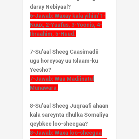
daray Nebiyaal?
6-Jawab: Waxay kala yihiin’ 1-
Nuux, 2-Yuufus, 3-Yoonis, 4-
Ibraahim, 5-Huud.
7-Su’aal Sheeg Caasimadii
ugu horeysay uu Islaam-ku
Yeesho?
7-Jawab: Waa Madiinatul
Munawara.
8-Su’aal Sheeg Juqraafi ahaan
kala sareynta dhulka Somaliya
qeybkee loo-sheegaa?
8-Jawab: Waxa loo-sheegaa