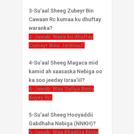
3-Su’aal Sheeg Zubeyr Bin
Cawaan Rc kumaa ku dhuftay
waranka?
3-Jawab: Waxa ku dhuftay
Cumayr Binu Jarmuuz.
4-Su’aal Sheeg Magaca mid
kamid ah xaasaska Nebiga oo
ka soo jeeday Israa’iil?
4-Jawab: Waa Safiya Bintu
Xuyey Rc.
5-Su’aal Sheeg Hooyaddii
Gabdhaha Nebiga (NNKH)?
5-Jawab: Waa Khadiija Bintu