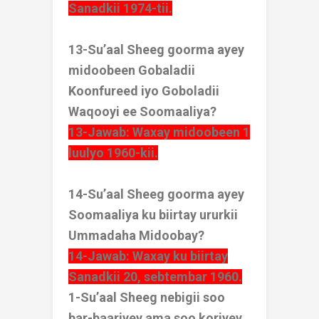
Sanadkii 1974-tii.
13-Su’aal Sheeg goorma ayey
midoobeen Gobaladii
Koonfureed iyo Goboladii
Waqooyi ee Soomaaliya?
13-Jawab: Waxay midoobeen 1
luulyo 1960-kii.
14-Su’aal Sheeg goorma ayey
Soomaaliya ku biirtay ururkii
Ummadaha Midoobay?
14-Jawab: Waxay ku biirtay
Sanadkii 20, sebtembar 1960.
1-Su’aal Sheeg nebigii soo
bar-baariyey ama soo koriyey