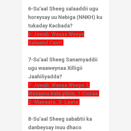
6-Su’aal Sheeg salaaddii ugu
horeysay uu Nebiga (NNKH) ku
tukaday Kacbada?
6-Jawab: Waxaa Weeye
Salaatul Casri.
7-Su’aal Sheeg Sanamyaddii
ugu waaweynaa Xilligii
Jaahiliyadda?
7-Jawab: Waxaa Weeye 3,
Waxayna kala yihiin, 1-Cuzaa.
2- Manaata. 3- Laata.
8-Su’aal Sheeg sababtii ka
danbeysay inuu dhaco