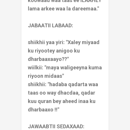
koowaad waa taas ee ILAAHEY
lama arkee waa la dareemaa."
JABAATII LABAAD:
shiikhii yaa yiri: "Xaley miyaad
ku riyootey anigoo ku
dharbaaxaayo??"
wiilkii: "maya waligeeyna kuma
riyoon midaas"
shiikhii: "hadaba qadarta waa
taas oo way dhacdaa, qadar
kuu quran bey aheed inaa ku
dharbaaxo !!"
JAWAABTII SEDAXAAD: