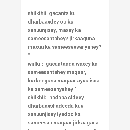
shiikihii "gacanta ku
dharbaaxdey oo ku
xanuunjisey, maxey ka
sameesantahey? jirkaaguna
maxuu ka sameeseesanyahey?
"
wiilkii: "gacantaada waxey ka
sameesantahey maqaar,
kurkeeguna maqaar ayuu isna
ka sameesanyahey "
shiikhii: "hadaba sideey
dharbaaxshadeeda kuu
xanuunjisey iyadoo ka
sameesan maqaar jirkaagana