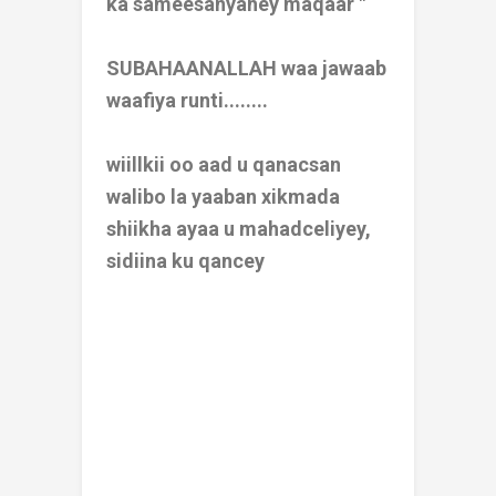
ka sameesanyahey maqaar "
SUBAHAANALLAH waa jawaab
waafiya runti........
wiillkii oo aad u qanacsan
walibo la yaaban xikmada
shiikha ayaa u mahadceliyey,
sidiina ku qancey