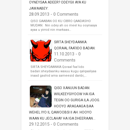
OYNEYSAA ADEER? ODEYGII AYA KU
JAWAABEY:
28.09.2013 - 0 Comments
QISO GAABAN OO KU CIBRO QAADASHO
MUDAN: Nin odey ah oo meel ku ooynaaya
ayaa u yimid nin markaas…
SIRTA SHEYDAANKA:
QORAAL FAA'IIDO BADAN:
11.10.2013 - 0
Comments
SIRTA SHEYDAANKA:Qoraal faa'iido
badan:sheydaanku waxuu kugu qalqaaliyaa
inaad gashid ama sameesid danbi,…
QISO XANUUN BADAN:
WIILKEEYGIYOOW HA IGA
TEGIN OO GURIGA ILA JOOG.
HOOYO ARAGAAGA BAA
WEHEL IYO IL QAWOOBSI II AH. HOOYO
WAAN KU JECLAHAY HA IGA DHEERAAN...
29.12.2015 - 0 Comments