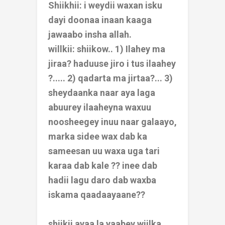
Shiikhii: i weydii waxan isku
dayi doonaa inaan kaaga
jawaabo insha allah.
willkii: shiikow.. 1) Ilahey ma
jiraa? haduuse jiro i tus ilaahey
?..... 2) qadarta ma jirtaa?... 3)
sheydaanka naar aya laga
abuurey ilaaheyna waxuu
noosheegey inuu naar galaayo,
marka sidee wax dab ka
sameesan uu waxa uga tari
karaa dab kale ?? inee dab
hadii lagu daro dab waxba
iskama qaadaayaane??
shiikii ayaa la yaabey wiilka