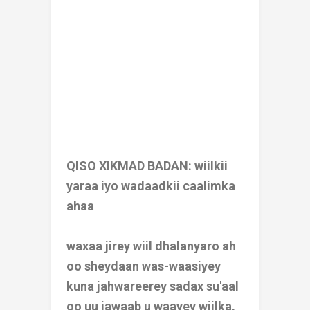
QISO XIKMAD BADAN: wiilkii
yaraa iyo wadaadkii caalimka
ahaa
waxaa jirey wiil dhalanyaro ah
oo sheydaan was-waasiyey
kuna jahwareerey sadax su'aal
oo uu jawaab u waayey wiilka.