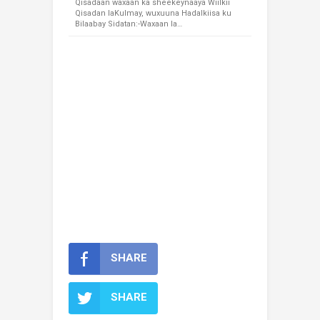
Qisadaan waxaan ka sheekeynaaya Wiilkii
Qisadan laKulmay, wuxuuna Hadalkiisa ku
Bilaabay Sidatan:-Waxaan la…
SHARE
SHARE