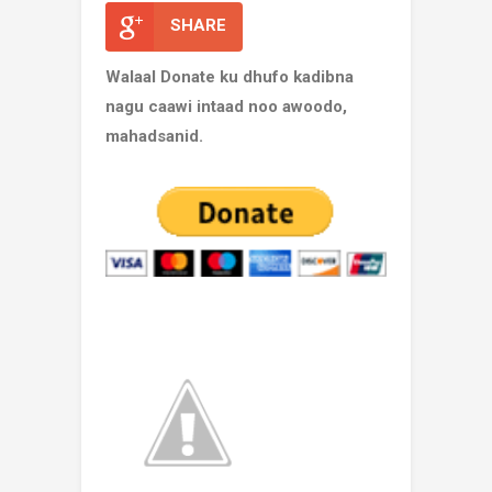
SHARE
Walaal Donate ku dhufo kadibna
nagu caawi intaad noo awoodo,
mahadsanid.