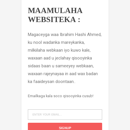
MAAMULAHA
WEBSITEKA :
Magaceyga waa Ibrahim Hashi Ahmed,
ku nool wadanka mareykanka,
milkiilaha webkaan iyo kuwo kale,
waxaan aad u jeclahay qisooyinka
sidaas baan u sameeyey webkaan,
waxaan rajeynayaa in aad wax badan
ka faaideysan doontaan..
Emailkaga kala soco qisooyinka cusub!