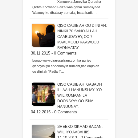
Xanuunka Jaceylka Qurbaha
Qebta Koowaad.Faiza waa gabar somaliyeed.
Waxeey ku dhalatay somalia, Intaa kadib…
QISO CAJIIB AH OO DIINI AH:
NINKII 70 SANO ALLAH
CAABUDAYEY, OO 7
MAALMOOD KA AWOOD
BADNAATAY.
30.11.2015 - 0 Comments
booqo www.daarusalaam.comka aqriso
qisooyin iyo sheekooyin diini ahQiso cajiib ah
oo diini ah "Fadlan"…
QISO CAJIIB AH; GABADH
ILLAAH HANUNSHAY IYO
WIIL XUMAAN LA
DOONAYAY OO ISNA
HANUUNAY.
04.12.2015 - 0 Comments
SHEEKO XIKMAD BADAN:
WIIL IYO AABAHIIS
14.10.2013 - 0 Comments