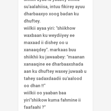
su'aalahiisa, intuu fikirey ayuu
dharbaaxyo xoog badan ku
dhuftey.
wiilkii ayaa yiri: "shiikhow
waxbaan ku weydiiyey ee
maxaad ii dishey oo u
xanaaqdey". markaas buu
shiikhii ku jawaabey: "maanan
xanaaqine ee dharbaaxshada
aan ku dhuftey waxey juwaab u
tahey sadaxdaadii su'aalood
oo dhan !!"
wiilkii oo yaaban baa
yiri"
shiikow kuma fahmine ii
faafaahi ?"