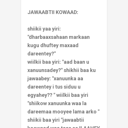
JAWAABTII KOWAAD:
shiikii yaa yiri:
"dharbaaxsahaan markaan
kugu dhuftey maxaad
dareentey?"
wiilkii baa yiri: "aad baan u
xanuunsadey?" shikhii baa ku
jawaabey: "xanuunka aa
dareentey i tus siduu u
egyahey?? " wiilkii baa yiri
"shiikow xanuunka waa la
dareemaa mooyee lama arko "
shiikii baa yiri "jawaabtii