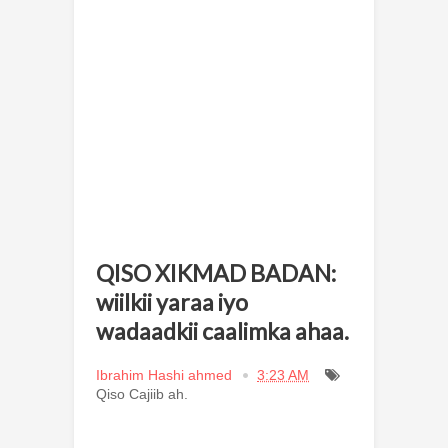
QISO XIKMAD BADAN:
wiilkii yaraa iyo
wadaadkii caalimka ahaa.
Ibrahim Hashi ahmed
3:23 AM
Qiso Cajiib ah.