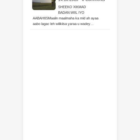
SHEEKO XIKMAD
BADAN:WIIL IYO
AABAHIISMaalin maalmaha ka mid ah ayaa
aabo lagac leh wiilkiisa yaraa u wadey…