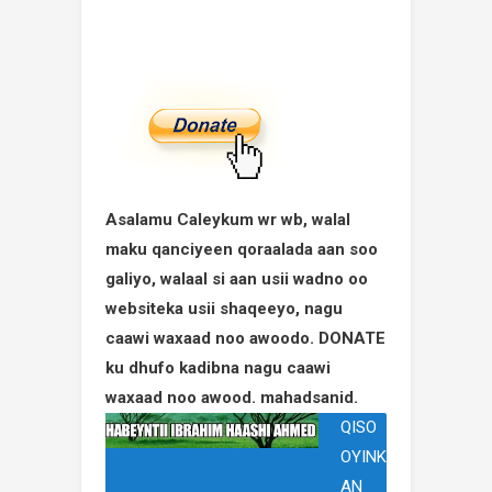
Asalamu Caleykum wr wb, walal
maku qanciyeen qoraalada aan soo
galiyo, walaal si aan usii wadno oo
websiteka usii shaqeeyo, nagu
caawi waxaad noo awoodo. DONATE
ku dhufo kadibna nagu caawi
waxaad noo awood. mahadsanid.
QISO
OYINK
AN