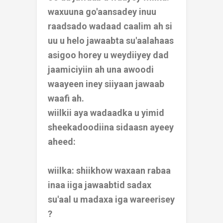
waxuuna go'aansadey inuu
raadsado wadaad caalim ah si
uu u helo jawaabta su'aalahaas
asigoo horey u weydiiyey dad
jaamiciyiin ah una awoodi
waayeen iney siiyaan jawaab
waafi ah.
wiilkii aya wadaadka u yimid
sheekadoodiina sidaasn ayeey
aheed:
wiilka: shiikhow waxaan rabaa
inaa iiga jawaabtid sadax
su'aal u madaxa iga wareerisey
?