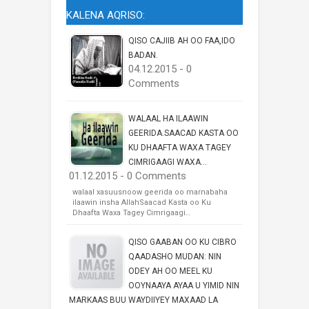
KALENA AQRISO:
QISO CAJIIB AH OO FAA,IDO
BADAN.
04.12.2015 - 0
Comments
WALAAL HA ILAAWIN
GEERIDA.SAACAD KASTA OO
KU DHAAFTA WAXA TAGEY
CIMRIGAAGI WAXA...
01.12.2015 - 0 Comments
walaal xasuusnoow geerida oo marnabaha
ilaawin insha AllahSaacad Kasta oo Ku
Dhaafta Waxa Tagey Cimrigaagi…
QISO GAABAN OO KU CIBRO
QAADASHO MUDAN: NIN
ODEY AH OO MEEL KU
OOYNAAYA AYAA U YIMID NIN
MARKAAS BUU WAYDIIYEY MAXAAD LA