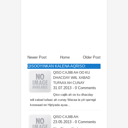
Newer Post
Home
Older Post
QISOOYINKAN KALENA AQRISO:
QISO CAJIIB AH OO KU
DHACDAY WIIL XABAD
TUFAAX AH CUNAY
31.07.2013 - 0 Comments
Qiso cajiib ah oo ku dhacday
wiil xabad tufaax ah cunay Waxaa la yiri qarnigii
koowaad ee Hijriyada ayaa…
QISO CAJIIB AH.
23.05.2013 - 0 Comments