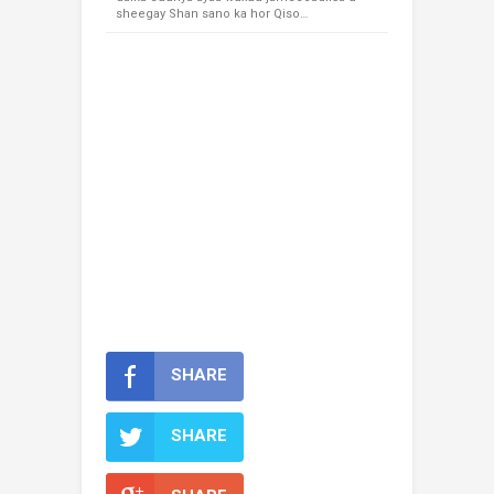
sheegay Shan sano ka hor Qiso…
SHARE
SHARE