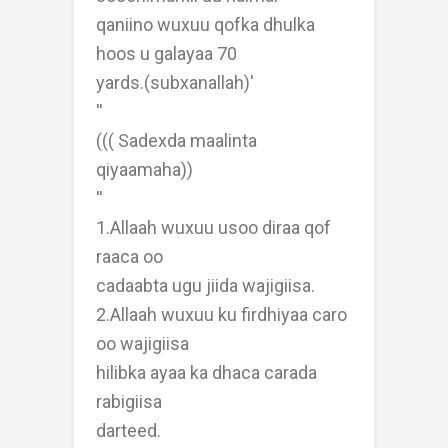
qaniino wuxuu qofka dhulka
hoos u galayaa 70
yards.(subxanallah)'
''
((( Sadexda maalinta
qiyaamaha))
''
1.Allaah wuxuu usoo diraa qof
raaca oo
cadaabta ugu jiida wajigiisa.
2.Allaah wuxuu ku firdhiyaa caro
oo wajigiisa
hilibka ayaa ka dhaca carada
rabigiisa
darteed.