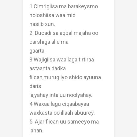
1.Cimrigiisa ma barakeysmo
noloshiisa waa mid
nasiib xun.
2. Ducadiisa aqbal ma,aha oo
carshiga alle ma
gaarta.
3.Wajigiisa waa laga tirtiraa
astaanta dadka
fiican,murug iyo shido ayuuna
daris
la,yahay inta uu noolyahay.
4.Waxaa lagu ciqaabayaa
waxkasta oo illaah abuurey.
5. Ajar fiican uu sameeyo ma
lahan.