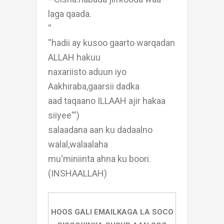
laga qaada.
''
''hadii ay kusoo gaarto warqadan
ALLAH hakuu
naxariisto aduun iyo
Aakhiraba,gaarsii dadka
aad taqaano ILLAAH ajir hakaa
siiyee''')
salaadana aan ku dadaalno
walal,walaalaha
mu'miniinta ahna ku boori.
(INSHAALLAH)
HOOS GALI EMAILKAGA LA SOCO