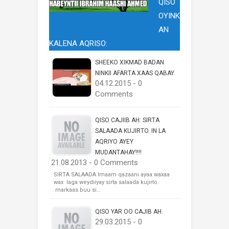
QISO
OYINK
AN
KALENA AQRISO:
SHEEKO XIKMAD BADAN.
NINKII AFARTA XAAS QABAY.
04.12.2015 - 0
Comments
QISO CAJIIB AH: SIRTA
SALAADA KUJIRTO. IN LA
AQRIYO AYEY
MUDANTAHAY!!!!
21.08.2013 - 0 Comments
SIRTA SALAADA Imaam qazaani ayaa waxaa
wax laga weydiiyay sirta salaada kujirto.
markaas buu si…
QISO YAR OO CAJIB AH.
29.03.2015 - 0