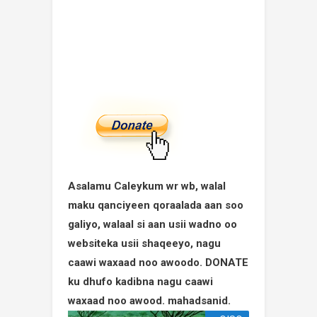
Asalamu Caleykum wr wb, walal
maku qanciyeen qoraalada aan soo
galiyo, walaal si aan usii wadno oo
websiteka usii shaqeeyo, nagu
caawi waxaad noo awoodo. DONATE
ku dhufo kadibna nagu caawi
waxaad noo awood. mahadsanid.