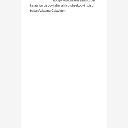
booqo www.daarusalaam.com
ka aqriso qisooyindiini ah,iyo sheekooyin xiiso
badanAslaamu Calaykum…