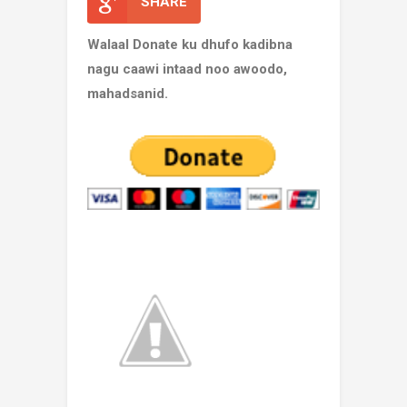
SHARE
Walaal Donate ku dhufo kadibna
nagu caawi intaad noo awoodo,
mahadsanid.