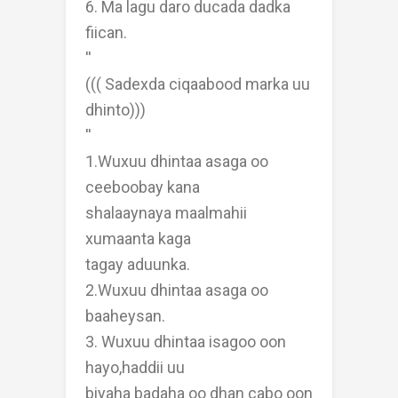
6. Ma lagu daro ducada dadka
fiican.
''
((( Sadexda ciqaabood marka uu
dhinto)))
''
1.Wuxuu dhintaa asaga oo
ceeboobay kana
shalaaynaya maalmahii
xumaanta kaga
tagay aduunka.
2.Wuxuu dhintaa asaga oo
baaheysan.
3. Wuxuu dhintaa isagoo oon
hayo,haddii uu
biyaha badaha oo dhan cabo oon