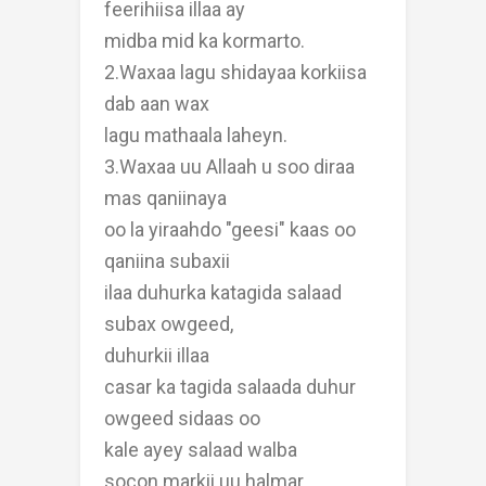
feerihiisa illaa ay
midba mid ka kormarto.
2.Waxaa lagu shidayaa korkiisa
dab aan wax
lagu mathaala laheyn.
3.Waxaa uu Allaah u soo diraa
mas qaniinaya
oo la yiraahdo "geesi" kaas oo
qaniina subaxii
ilaa duhurka katagida salaad
subax owgeed,
duhurkii illaa
casar ka tagida salaada duhur
owgeed sidaas oo
kale ayey salaad walba
socon.markii uu halmar