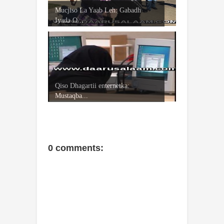
Mucjiso La Yaab Leh: Gabadh
Iyada O...
Qiso Dhagartii enternetka:
Mustaqba...
0 comments: