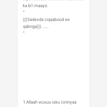
ka bi'i maayo.
''
(((Sadexda ciqaabood ee
qabriga)))........
''
1.Allaah wuxuu isku ciriiriyaa