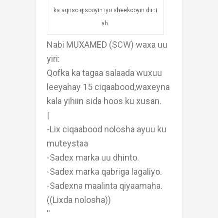
ka aqriso qisooyin iyo sheekooyin diini
ah.
Nabi MUXAMED (SCW) waxa uu
yiri:
Qofka ka tagaa salaada wuxuu
leeyahay 15 ciqaabood,waxeyna
kala yihiin sida hoos ku xusan.
|
-Lix ciqaabood nolosha ayuu ku
muteystaa
-Sadex marka uu dhinto.
-Sadex marka qabriga lagaliyo.
-Sadexna maalinta qiyaamaha.
((Lixda nolosha))
''