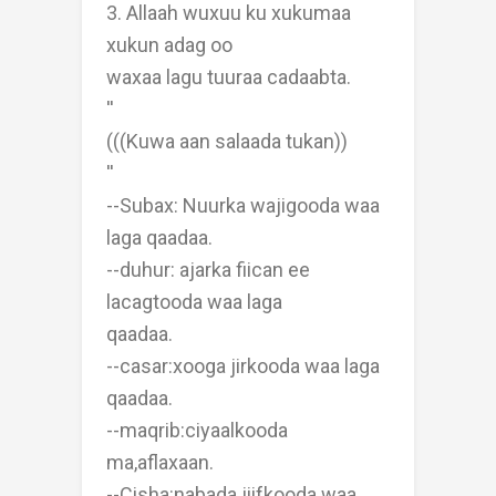
3. Allaah wuxuu ku xukumaa
xukun adag oo
waxaa lagu tuuraa cadaabta.
''
(((Kuwa aan salaada tukan))
''
--Subax: Nuurka wajigooda waa
laga qaadaa.
--duhur: ajarka fiican ee
lacagtooda waa laga
qaadaa.
--casar:xooga jirkooda waa laga
qaadaa.
--maqrib:ciyaalkooda
ma,aflaxaan.
--Cisha:nabada jiifkooda waa