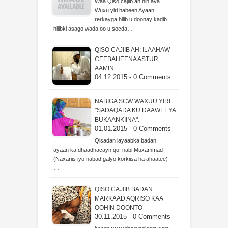
Waa Qiso cajiib ah nin aya
Wuxu yiri habeen Ayaan
rerkayga hilib u doonay kadib
hilibki asago wada oo u socda…
QISO CAJIIB AH: ILAAHAW
CEEBAHEENA ASTUR.
AAMIN.
04.12.2015 - 0 Comments
NABIGA SCW WAXUU YIRI:
"SADAQADA KU DAAWEEYA
BUKAANKIINA".
01.01.2015 - 0 Comments
Qisadan layaabka badan,
ayaan ka dhaadhacayn qof nabi Muxammad
(Naxariis iyo nabad galyo korkiisa ha ahaatee)
…
QISO CAJIIB BADAN
MARKAAD AQRISO KAA
OOHIN DOONTO
30.11.2015 - 0 Comments