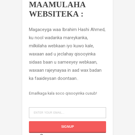
MAAMULAHA
WEBSITEKA :
Magaceyga waa Ibrahim Hashi Ahmed,
ku nool wadanka mareykanka,
milkiilaha webkaan iyo kuwo kale,
waxaan aad u jeclahay qisooyinka
sidaas baan u sameeyey webkaan,
waxaan rajeynayaa in aad wax badan
ka faaideysan doontaan..
Emailkaga kala soco qisooyinka cusub!