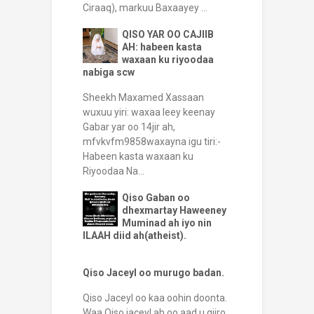
Ciraaq), markuu Baxaayey ...
QISO YAR OO CAJIIB
AH: habeen kasta
waxaan ku riyoodaa
nabiga scw
Sheekh Maxamed Xassaan
wuxuu yiri: waxaa leey keenay
Gabar yar oo 14jir ah,
mfvkvfm9858waxayna igu tiri:-
Habeen kasta waxaan ku
Riyoodaa Na...
Qiso Gaban oo
dhexmartay Haweeney
Muminad ah iyo nin
ILAAH diid ah(atheist).
Qiso Jaceyl oo murugo badan.
Qiso Jaceyl oo kaa oohin doonta.
Waa Qiso jaceyl ah oo aad u qiiro