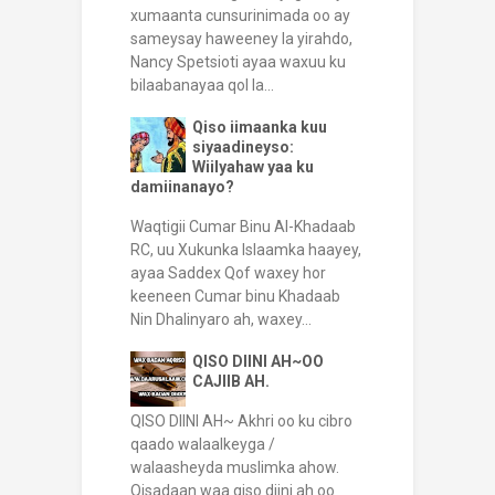
xumaanta cunsurinimada oo ay
sameysay haweeney la yirahdo,
Nancy Spetsioti ayaa waxuu ku
bilaabanayaa qol la...
Qiso iimaanka kuu
siyaadineyso:
Wiilyahaw yaa ku
damiinanayo?
Waqtigii Cumar Binu Al-Khadaab
RC, uu Xukunka Islaamka haayey,
ayaa Saddex Qof waxey hor
keeneen Cumar binu Khadaab
Nin Dhalinyaro ah, waxey...
QISO DIINI AH~OO
CAJIIB AH.
QISO DIINI AH~ Akhri oo ku cibro
qaado walaalkeyga /
walaasheyda muslimka ahow.
Qisadaan waa qiso diini ah oo