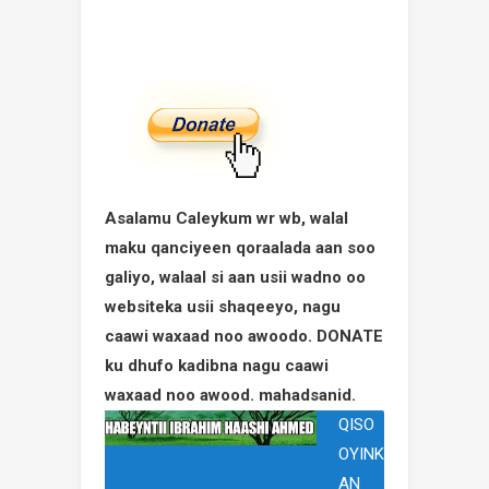
Asalamu Caleykum wr wb, walal
maku qanciyeen qoraalada aan soo
galiyo, walaal si aan usii wadno oo
websiteka usii shaqeeyo, nagu
caawi waxaad noo awoodo. DONATE
ku dhufo kadibna nagu caawi
waxaad noo awood. mahadsanid.
QISO
OYINK
AN