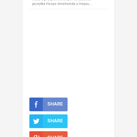
jaceylka Hooyo ilmeheeda u heyso,…
SHARE
SHARE