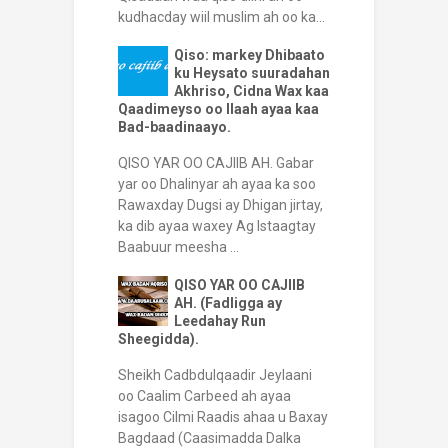
kudhacday wiil muslim ah oo ka...
Qiso: markey Dhibaato
ku Heysato suuradahan
Akhriso, Cidna Wax kaa
Qaadimeyso oo Ilaah ayaa kaa
Bad-baadinaayo.
QISO YAR OO CAJIIB AH. Gabar
yar oo Dhalinyar ah ayaa ka soo
Rawaxday Dugsi ay Dhigan jirtay,
ka dib ayaa waxey Ag Istaagtay
Baabuur meesha ...
QISO YAR OO CAJIIB
AH. (Fadligga ay
Leedahay Run
Sheegidda).
Sheikh Cadbdulqaadir Jeylaani
oo Caalim Carbeed ah ayaa
isagoo Cilmi Raadis ahaa u Baxay
Bagdaad (Caasimadda Dalka