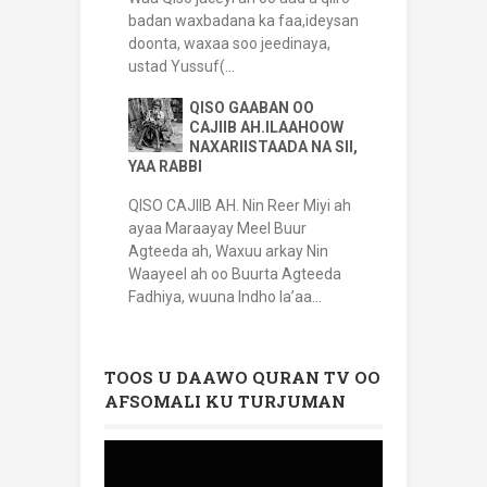
badan waxbadana ka faa,ideysan
doonta, waxaa soo jeedinaya,
ustad Yussuf(...
QISO GAABAN OO
CAJIIB AH.ILAAHOOW
NAXARIISTAADA NA SII,
YAA RABBI
QISO CAJIIB AH. Nin Reer Miyi ah
ayaa Maraayay Meel Buur
Agteeda ah, Waxuu arkay Nin
Waayeel ah oo Buurta Agteeda
Fadhiya, wuuna Indho la’aa...
TOOS U DAAWO QURAN TV OO
AFSOMALI KU TURJUMAN