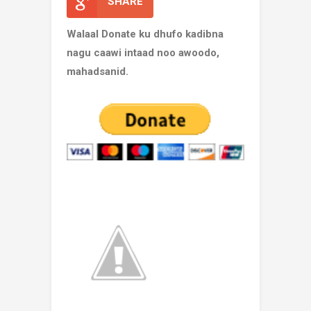
SHARE
Walaal Donate ku dhufo kadibna
nagu caawi intaad noo awoodo,
mahadsanid.