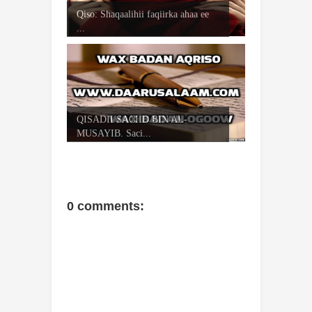
Qiso: Shaqaalihii faqiirka ahaa ee
...
QISADII SACIID BIN AL-
MUSAYIB. Saci...
0 comments: