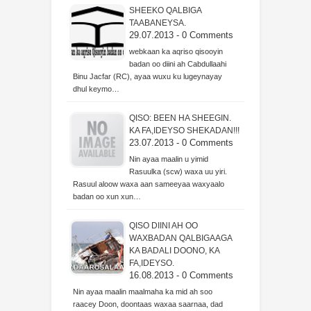
SHEEKO QALBIGA
TAABANEYSA.
29.07.2013 - 0 Comments
webkaan ka aqriso qisooyin
badan oo diini ah Cabdullaahi
Binu Jacfar (RC), ayaa wuxu ku lugeynayay
dhul keymo…
QISO: BEEN HA SHEEGIN.
KA FA,IDEYSO SHEKADAN!!!
23.07.2013 - 0 Comments
Nin ayaa maalin u yimid
Rasuulka (scw) waxa uu yiri.
Rasuul aloow waxa aan sameeyaa waxyaalo
badan oo xun xun…
QISO DIINI AH OO
WAXBADAN QALBIGAAGA
KA BADALI DOONO, KA
FA,IDEYSO.
16.08.2013 - 0 Comments
Nin ayaa maalin maalmaha ka mid ah soo
raacey Doon, doontaas waxaa saarnaa, dad