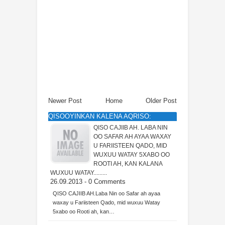
Newer Post
Home
Older Post
QISOOYINKAN KALENA AQRISO:
QISO CAJIIB AH. LABA NIN
OO SAFAR AH AYAA WAXAY
U FARIISTEEN QADO, MID
WUXUU WATAY 5XABO OO
ROOTI AH, KAN KALANA
WUXUU WATAY.........
26.09.2013 - 0 Comments
QISO CAJIIB AH.Laba Nin oo Safar ah ayaa
waxay u Fariisteen Qado, mid wuxuu Watay
5xabo oo Rooti ah, kan…