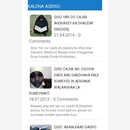
KALENA AQRISO:
QISO YAR OO CAJIIB
AH(WAXEY KA DHACDAY
SWEDEN).
21.04.2014 - 0
Comments
Qiso Yar oo cajiib ah.(waxey ka dhacday
Sweden (Malmo).Waxaa meel Deggenaa
Qoys heysta Diinta Kristaanka,…
QISO CAJIIB AH: OGOOW
HADII AAD GABDHAHA KALE
XUMEYSO IN ADIGANA
WALAASHAA LA
XUMEYNAYO.
18.07.2013 - 0 Comments
Waxaaa jiray wiil yar oo caadil la yiraahdo
wuxuu ku noolaa nolol aad uu qaraar oo
xumaaan badan.qamrada buu…
QISO: ABAALKAAD GASHO