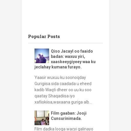
Popular Posts
Qiso Jacayl oo faaido
badan: waxuu yiri,
xaaskeeygiyeey waa ku
jeclahay kumana furayo.
Yaasir wuxuu ku soonoqday
Gurigiisa sida caadada u eheed
kadib Waqti dheer oo uu ku soo
qaatay Shaqadiisa iyo
xafiiskiisa,waxaana guriga alb...
Film gaaban: Jooji
Cunsurinimada.
Film dadka looga wacyi galinayo