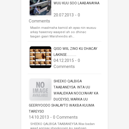
WUU KUU SOO LAABANAYAA
.
20.07.2013 - 0
Comments
Maalin maalmaha kamid ah ayaa nin wuxuu
arkay haweney waayeel ah oo dhinac
taagan gaari Marsheedis ah…
QISO WIIL ZINO KU DHACAY
LAKINSE...........
04.12.2015 - 0
Comments
SHEEKO QALBIGA
TAABANEYSA. INTA UU
WAALIDKAA NOOLYAHAY KA
DUCEYSO, MARKA UU
GEERIYOODO SHALAYTO WAXBA KUUMA
TAREYSO
14.10.2013 - 0 Comments
SHEEKO QALBIGA TAABANEYSA.Wax badan
waad aqrisay sheekooyin ku saabsan