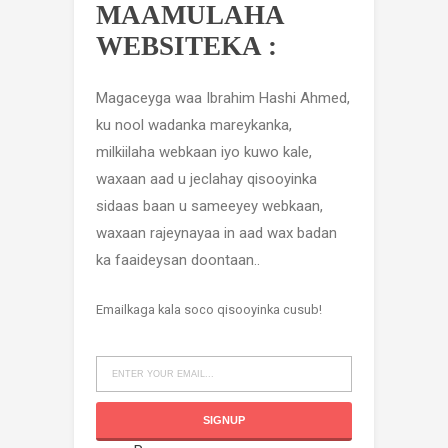
MAAMULAHA
WEBSITEKA :
Magaceyga waa Ibrahim Hashi Ahmed,
ku nool wadanka mareykanka,
milkiilaha webkaan iyo kuwo kale,
waxaan aad u jeclahay qisooyinka
sidaas baan u sameeyey webkaan,
waxaan rajeynayaa in aad wax badan
ka faaideysan doontaan..
Emailkaga kala soco qisooyinka cusub!