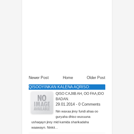
Newer Post
Home
Older Post
QISOOYINKAN KALENA AQRISO:
QISO CAJIIB AH, OO FAA,IDO
BADAN.
29.01.2014 - 0 Comments
Nin waxaa jirey fundi ahaa oo
guryaha dhiso wuxuuna
ushaqayn jirey mid kamida sharikadaha
waawayn. Ninkii…