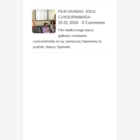
FILM GAABAN: JOOJI
CUNSURINIMADA.
15.01.2016 - 0 Comments
Film dadka looga wacyi
galinayo xumaanta
cunsurinimada oo ay sameysay haweeney la
yirahdo, Nancy Spetsioti…