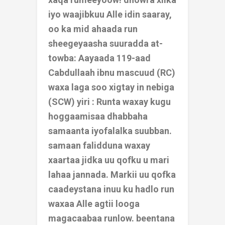
iyo waajibkuu Alle idin saaray,
oo ka mid ahaada run
sheegeyaasha suuradda at-
towba: Aayaada 119-aad
Cabdullaah ibnu mascuud (RC)
waxa laga soo xigtay in nebiga
(SCW) yiri : Runta waxay kugu
hoggaamisaa dhabbaha
samaanta iyofalalka suubban.
samaan falidduna waxay
xaartaa jidka uu qofku u mari
lahaa jannada. Markii uu qofka
caadeystana inuu ku hadlo run
waxaa Alle agtii looga
magacaabaa runlow. beentana