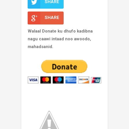
SHARE
SHARE
Walaal Donate ku dhufo kadibna
nagu caawi intaad noo awoodo,
mahadsanid.