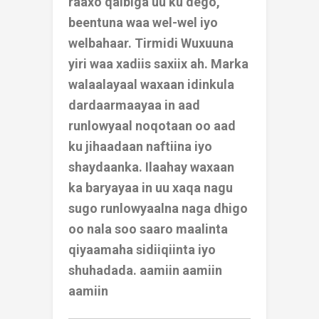
raaxo qalbiga uu ku dego,
beentuna waa wel-wel iyo
welbahaar. Tirmidi Wuxuuna
yiri waa xadiis saxiix ah. Marka
walaalayaal waxaan idinkula
dardaarmaayaa in aad
runlowyaal noqotaan oo aad
ku jihaadaan naftiina iyo
shaydaanka. Ilaahay waxaan
ka baryayaa in uu xaqa nagu
sugo runlowyaalna naga dhigo
oo nala soo saaro maalinta
qiyaamaha sidiiqiinta iyo
shuhadada. aamiin aamiin
aamiin