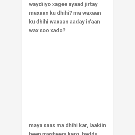
waydiiyo xagee ayaad jirtay
maxaan ku dhihi? ma waxaan
ku dhihi waxaan aaday in'aan
wax soo xado?
maya saas ma dhihi kar, laakiin
been masheegi karo. haddii