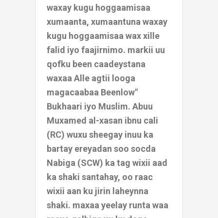
waxay kugu hoggaamisaa
xumaanta, xumaantuna waxay
kugu hoggaamisaa wax xille
falid iyo faajirnimo. markii uu
qofku been caadeystana
waxaa Alle agtii looga
magacaabaa Beenlow"
Bukhaari iyo Muslim. Abuu
Muxamed al-xasan ibnu cali
(RC) wuxu sheegay inuu ka
bartay ereyadan soo socda
Nabiga (SCW) ka tag wixii aad
ka shaki santahay, oo raac
wixii aan ku jirin laheynna
shaki. maxaa yeelay runta waa