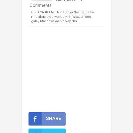
Comments
QISO CAJIIB AH. Nin Dadkii Saalixiinta ka
mid ahaa ayaa wuxuu yiri:- Waxaan soo
galay Masar waxaan arkay Nin…
SHARE