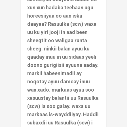
xun xun hadaba teebaan ugu
horeesiiyaa oo aan iska
daayaa? Rasuulka (scw) waxa
uu ku yiri jooji in aad been
sheegtit oo waligaa runta
sheeg. ninkii balan ayuu ku
qaaday inuu in uu sidaas yeeli
doono gurigiisii ayuuna aaday.
markii habeenimadii ay
noqotay ayuu damcay inuu
wax xado. markaas ayuu soo
xasuustay balantii uu Rasuulka
(scw) la soo galay. waxa uu
markaas is-wayddiiyay. Haddii
subaxdii uu Rasuulka (scw) i