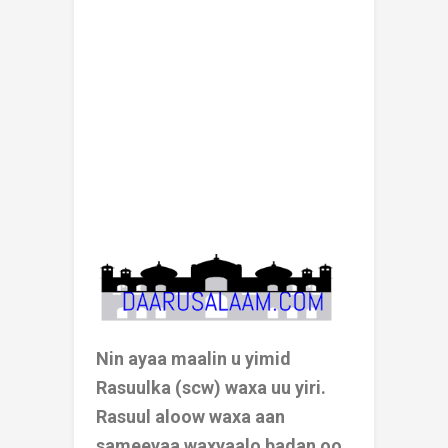
Nin ayaa maalin u yimid
Rasuulka (scw) waxa uu yiri.
Rasuul aloow waxa aan
sameeyaa waxyaalo badan oo