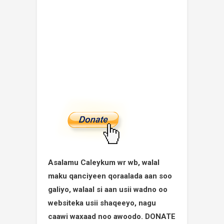
Asalamu Caleykum wr wb, walal
maku qanciyeen qoraalada aan soo
galiyo, walaal si aan usii wadno oo
websiteka usii shaqeeyo, nagu
caawi waxaad noo awoodo. DONATE