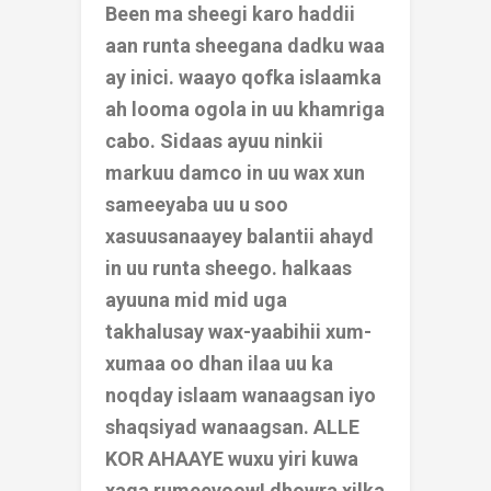
Been ma sheegi karo haddii
aan runta sheegana dadku waa
ay inici. waayo qofka islaamka
ah looma ogola in uu khamriga
cabo. Sidaas ayuu ninkii
markuu damco in uu wax xun
sameeyaba uu u soo
xasuusanaayey balantii ahayd
in uu runta sheego. halkaas
ayuuna mid mid uga
takhalusay wax-yaabihii xum-
xumaa oo dhan ilaa uu ka
noqday islaam wanaagsan iyo
shaqsiyad wanaagsan. ALLE
KOR AHAAYE wuxu yiri kuwa
xaqa rumeeyoow! dhowra xilka