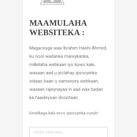
MAAMULAHA
WEBSITEKA :
Magaceyga waa Ibrahim Hashi Ahmed,
ku nool wadanka mareykanka,
milkiilaha webkaan iyo kuwo kale,
waxaan aad u jeclahay qisooyinka
sidaas baan u sameeyey webkaan,
waxaan rajeynayaa in aad wax badan
ka faaideysan doontaan..
Emailkaga kala soco qisooyinka cusub!