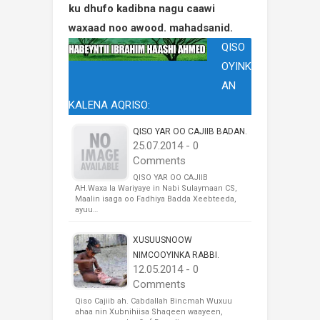
ku dhufo kadibna nagu caawi
waxaad noo awood. mahadsanid.
QISO
OYINK
AN
KALENA AQRISO:
QISO YAR OO CAJIIB BADAN.
25.07.2014 - 0
Comments
QISO YAR OO CAJIIB
AH.Waxa la Wariyaye in Nabi Sulaymaan CS,
Maalin isaga oo Fadhiya Badda Xeebteeda,
ayuu…
XUSUUSNOOW
NIMCOOYINKA RABBI.
12.05.2014 - 0
Comments
Qiso Cajiib ah. Cabdallah Bincmah Wuxuu
ahaa nin Xubnihiisa Shaqeen waayeen,