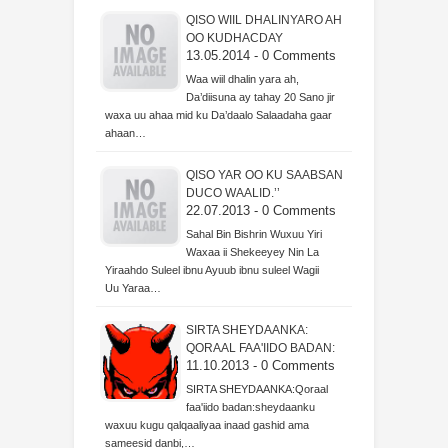
QISO WIIL DHALINYARO AH
OO KUDHACDAY
13.05.2014 - 0 Comments
Waa wiil dhalin yara ah,
Da’diisuna ay tahay 20 Sano jir
waxa uu ahaa mid ku Da’daalo Salaadaha gaar
ahaan…
QISO YAR OO KU SAABSAN
DUCO WAALID.’’
22.07.2013 - 0 Comments
Sahal Bin Bishrin Wuxuu Yiri
Waxaa ii Shekeeyey Nin La
Yiraahdo Suleel ibnu Ayuub ibnu suleel Wagii
Uu Yaraa…
SIRTA SHEYDAANKA:
QORAAL FAA'IIDO BADAN:
11.10.2013 - 0 Comments
SIRTA SHEYDAANKA:Qoraal
faa'iido badan:sheydaanku
waxuu kugu qalqaaliyaa inaad gashid ama
sameesid danbi,…