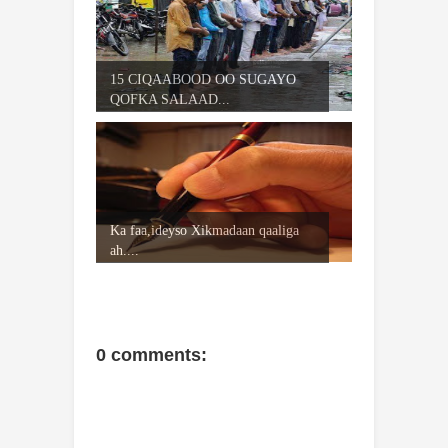
15 CIQAABOOD OO SUGAYO
QOFKA SALAAD...
Ka faa,ideyso Xikmadaan qaaliga
ah....
0 comments: