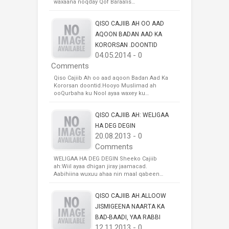
waxaana noqday Qof Baraalis…
QISO CAJIIB AH OO AAD
AQOON BADAN AAD KA
KORORSAN .DOONTID
04.05.2014 - 0
Comments
Qiso Cajiib Ah oo aad aqoon Badan Aad Ka
Kororsan doontid.Hooyo Muslimad ah
ooQurbaha ku Nool ayaa waxey ku…
QISO CAJIIB AH: WELIGAA
HA DEG DEGIN
20.08.2013 - 0
Comments
WELIGAA HA DEG DEGIN Sheeko Cajiib
ah:Wiil ayaa dhigan jiray jaamacad.
Aabihiina wuxuu ahaa nin maal qabeen…
QISO CAJIIB AH.ALLOOW
JISMIGEENA NAARTA KA
BAD-BAADI, YAA RABBI
12.11.2013 - 0