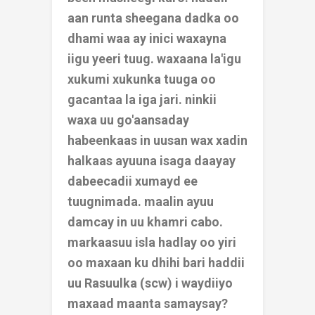
aan runta sheegana dadka oo
dhami waa ay inici waxayna
iigu yeeri tuug. waxaana la'igu
xukumi xukunka tuuga oo
gacantaa la iga jari. ninkii
waxa uu go'aansaday
habeenkaas in uusan wax xadin
halkaas ayuuna isaga daayay
dabeecadii xumayd ee
tuugnimada. maalin ayuu
damcay in uu khamri cabo.
markaasuu isla hadlay oo yiri
oo maxaan ku dhihi bari haddii
uu Rasuulka (scw) i waydiiyo
maxaad maanta samaysay?