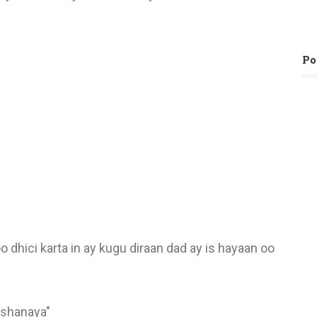
Po
 dhici karta in ay kugu diraan dad ay is hayaan oo
ishanaya"