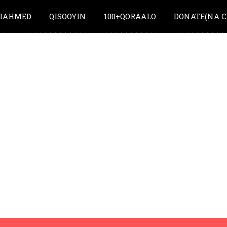
IAHMED
QISOOYIN
100+QORAALO
DONATE(NA C