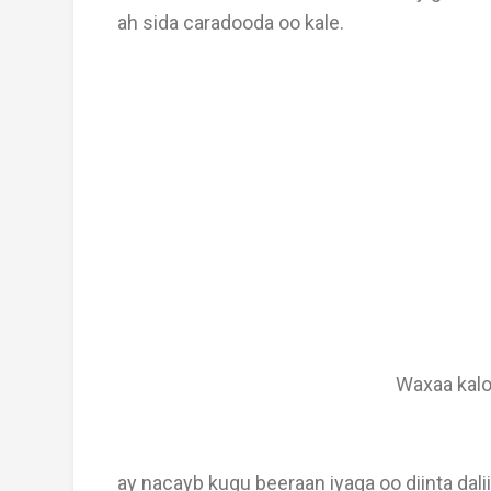
ah sida caradooda oo kale.
Waxaa kaloo
ay nacayb kugu beeraan iyaga oo diinta dali