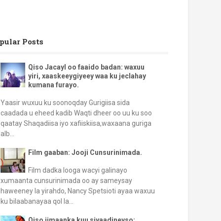
pular Posts
Qiso Jacayl oo faaido badan: waxuu
yiri, xaaskeeygiyeey waa ku jeclahay
kumana furayo.
Yaasir wuxuu ku soonoqday Gurigiisa sida
caadada u eheed kadib Waqti dheer oo uu ku soo
qaatay Shaqadiisa iyo xafiiskiisa,waxaana guriga
alb...
Film gaaban: Jooji Cunsurinimada.
Film dadka looga wacyi galinayo
xumaanta cunsurinimada oo ay sameysay
haweeney la yirahdo, Nancy Spetsioti ayaa waxuu
ku bilaabanayaa qol la...
Qiso iimaanka kuu siyaadineyso: