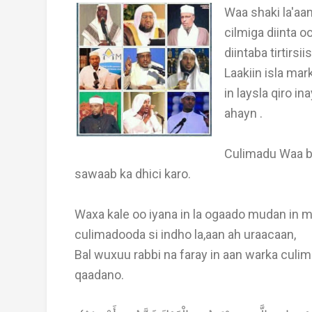
Waa shaki la'aa
cilmiga diinta o
diintaba tirtirsii
Laakiin isla ma
in laysla qiro i
ahayn .
Culimadu Waa ba
sawaab ka dhici karo.
Waxa kale oo iyana in la ogaado mudan in ma
culimadooda si indho la,aan ah uraacaan,
Bal wuxuu rabbi na faray in aan warka culima
qaadano.