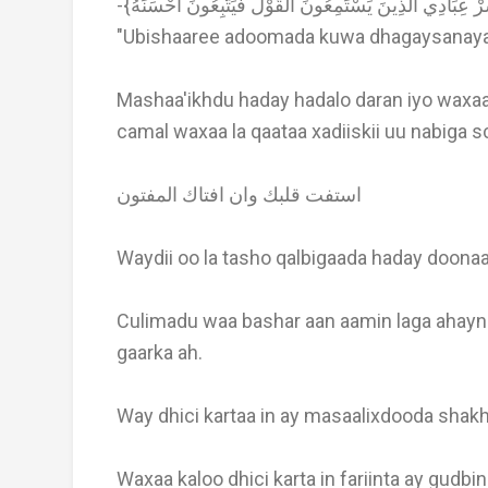
"Ubishaaree adoomada kuwa dhagaysanaya 
Mashaa'ikhdu haday hadalo daran iyo waxaa
camal waxaa la qaataa xadiiskii uu nabiga sc
استفت قلبك وان افتاك المفتون
Waydii oo la tasho qalbigaada haday doon
Culimadu waa bashar aan aamin laga ahayn 
gaarka ah.
Way dhici kartaa in ay masaalixdooda shakhs
Waxaa kaloo dhici karta in fariinta ay gu