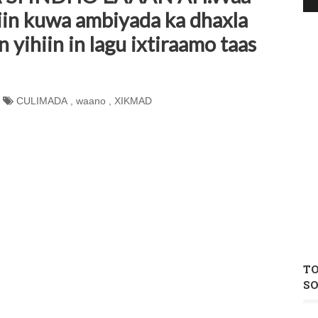
hiin kuwa ambiyada ka dhaxla
 yihiin in lagu ixtiraamo taas
CULIMADA
,
waano
,
XIKMAD
T
S