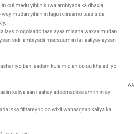
n in culimadu yihiin kuwa ambiyada ka dhaxla
o way mudan yihiin in lagu ixtiraamo taas sida
say,
rka layslo ogolaado taas ayaa misana waxaa mudan
naysan sidii ambiyadii macsuumiin la ilaaliyay aysan
shar iyo bani aadam kula mid ah oo uu khalad iyo
WA
alin kaliya aan ilaahay adoomadiisa amrin in ay
da iska fiiltareyno oo wixii wanaagsan kaliya ka