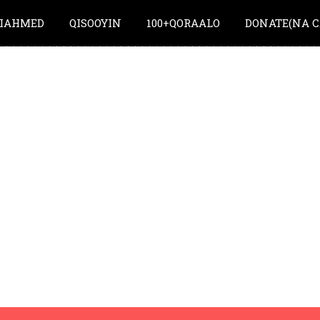
IAHMED
QISOOYIN
100+QORAALO
DONATE(NA C