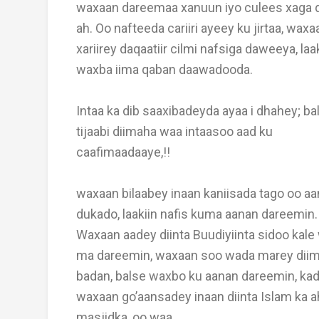
waxaan dareemaa xanuun iyo culees xaga q
ah. Oo nafteeda cariiri ayeey ku jirtaa, waxa
xariirey daqaatiir cilmi nafsiga daweeya, laa
waxba iima qaban daawadooda.
Intaa ka dib saaxibadeyda ayaa i dhahey; ba
tijaabi diimaha waa intaasoo aad ku
caafimaadaaye,!!
waxaan bilaabey inaan kaniisada tago oo aa
dukado, laakiin nafis kuma aanan dareemin.
Waxaan aadey diinta Buudiyiinta sidoo kal
ma dareemin, waxaan soo wada marey dii
badan, balse waxbo ku aanan dareemin, kad
waxaan go’aansadey inaan diinta Islam ka ah
masjidka, oo waa