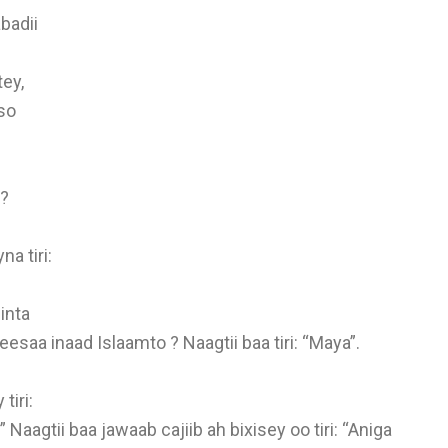
badii
ey,
so
y?
a tiri:
inta
saa inaad Islaamto ? Naagtii baa tiri: “Maya”.
tiri:
agtii baa jawaab cajiib ah bixisey oo tiri: “Aniga