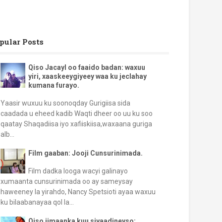
pular Posts
Qiso Jacayl oo faaido badan: waxuu
yiri, xaaskeeygiyeey waa ku jeclahay
kumana furayo.
Yaasir wuxuu ku soonoqday Gurigiisa sida
caadada u eheed kadib Waqti dheer oo uu ku soo
qaatay Shaqadiisa iyo xafiiskiisa,waxaana guriga
alb...
Film gaaban: Jooji Cunsurinimada.
Film dadka looga wacyi galinayo
xumaanta cunsurinimada oo ay sameysay
haweeney la yirahdo, Nancy Spetsioti ayaa waxuu
ku bilaabanayaa qol la...
Qiso iimaanka kuu siyaadineyso: