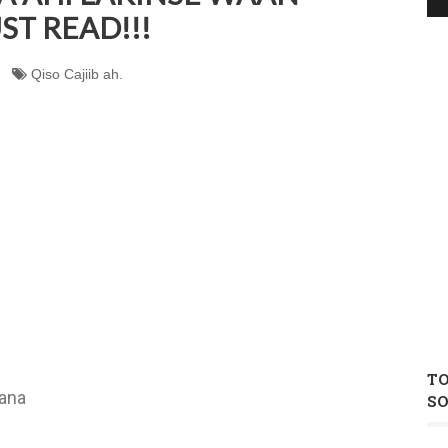
T READ!!!
Qiso Cajiib ah.
T
hana
S