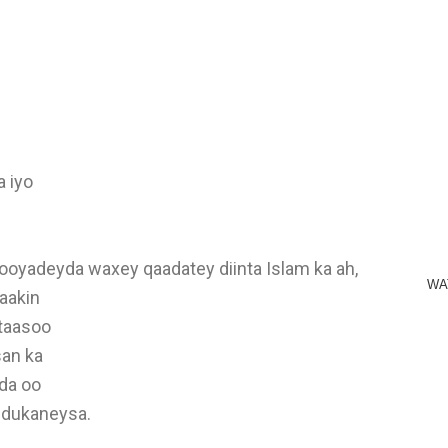
a iyo
Hooyadeyda waxey qaadatey diinta Islam ka ah,
WA
laakin
gtaasoo
san ka
ada oo
d dukaneysa.