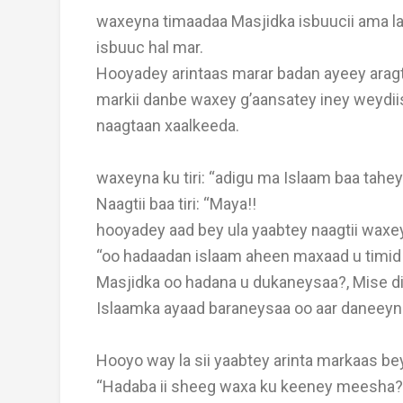
waxeyna timaadaa Masjidka isbuucii ama la
isbuuc hal mar.
Hooyadey arintaas marar badan ayeey aragt
markii danbe waxey g’aansatey iney weydii
naagtaan xaalkeeda.
waxeyna ku tiri: “adigu ma Islaam baa tahe
Naagtii baa tiri: “Maya!!
hooyadey aad bey ula yaabtey naagtii waxeyn
“oo hadaadan islaam aheen maxaad u timid
Masjidka oo hadana u dukaneysaa?,
Mise di
Islaamka ayaad baraneysaa oo aar daneeynee
Hooyo way la sii yaabtey arinta markaas bey 
“Hadaba ii sheeg waxa ku keeney meesha?” Na