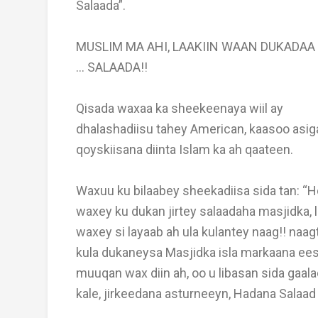
Salaada”.
MUSLIM MA AHI, LAAKIIN WAAN DUKADAA
...
SALAADA!!
Qisada waxaa ka sheekeenaya wiil ay
dhalashadiisu tahey American, kaasoo asig
qoyskiisana diinta Islam ka ah qaateen.
Waxuu ku bilaabey sheekadiisa sida tan: “
waxey ku dukan jirtey salaadaha masjidka, 
waxey si layaab ah ula kulantey naag!! naa
kula dukaneysa Masjidka isla markaana ee
muuqan wax diin ah, oo u libasan sida gaal
kale, jirkeedana asturneeyn, Hadana Salaa