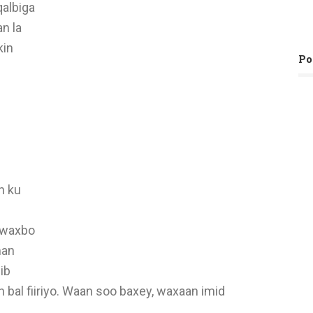
albiga
an la
kin
Po
l
n ku
e waxbo
man
ib
 bal fiiriyo. Waan soo baxey, waxaan imid