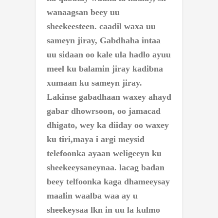
wanaagsan beey uu
sheekeesteen. caadil waxa uu
sameyn jiray, Gabdhaha intaa
uu sidaan oo kale ula hadlo ayuu
meel ku balamin jiray kadibna
xumaan ku sameyn jiray.
Lakinse gabadhaan waxey ahayd
gabar dhowrsoon, oo jamacad
dhigato, wey ka diiday oo waxey
ku tiri,maya i argi meysid
telefoonka ayaan weligeeyn ku
sheekeeysaneynaa. lacag badan
beey telfoonka kaga dhameeysay
maalin waalba waa ay u
sheekeysaa lkn in uu la kulmo