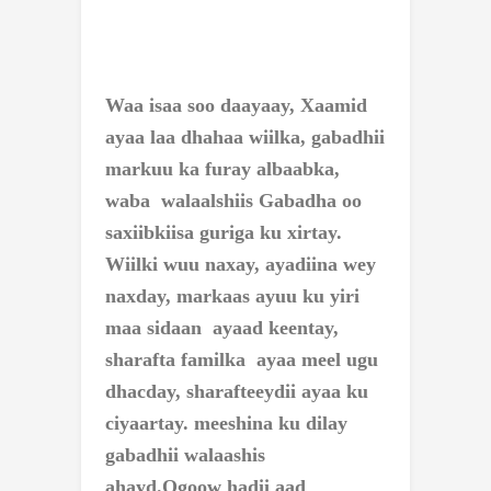
Waa isaa soo daayaay, Xaamid
ayaa laa dhahaa wiilka, gabadhii
markuu ka furay albaabka,
waba walaalshiis Gabadha oo
saxiibkiisa guriga ku xirtay.
Wiilki wuu naxay, ayadiina wey
naxday, markaas ayuu ku yiri
maa sidaan ayaad keentay,
sharafta familka ayaa meel ugu
dhacday, sharafteeydii ayaa ku
ciyaartay. meeshina ku dilay
gabadhii walaashis
ahayd.
Ogoow hadii aad