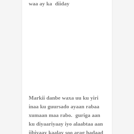
waa ay ka diiday
Markii danbe waxa uu ku yiri
inaa ku guursado ayaan rabaa
xumaan maa rabo. guriga aan
ku diyaariyaay iyo alaabtaa aan
iibiyaay kaalay soo arag hadaad