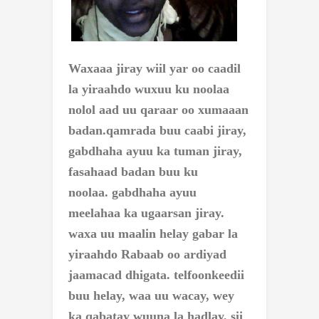
Waxaaa jiray wiil yar oo caadil
la yiraahdo wuxuu ku noolaa
nolol aad uu qaraar oo xumaaan
badan.
qamrada buu caabi jiray,
gabdhaha ayuu ka tuman jiray,
fasahaad badan buu ku
noolaa.
gabdhaha ayuu
meelahaa ka ugaarsan jiray.
waxa uu maalin helay gabar la
yiraahdo Rabaab oo ardiyad
jaamacad dhigata. telfoonkeedii
buu helay, waa uu wacay, wey
ka qabatay wuuna la hadlay, sii