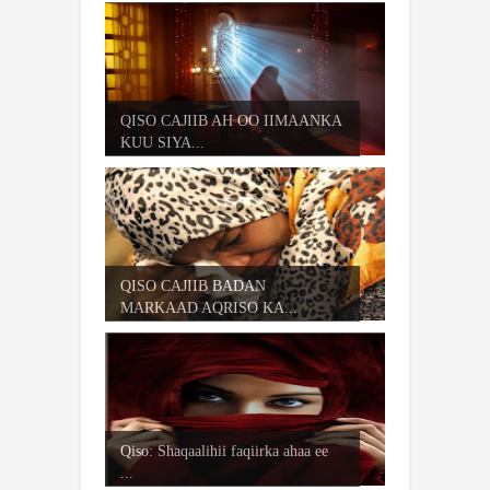
QISO CAJIIB AH OO IIMAANKA
KUU SIYA...
QISO CAJIIB BADAN
MARKAAD AQRISO KA...
Qiso: Shaqaalihii faqiirka ahaa ee
...