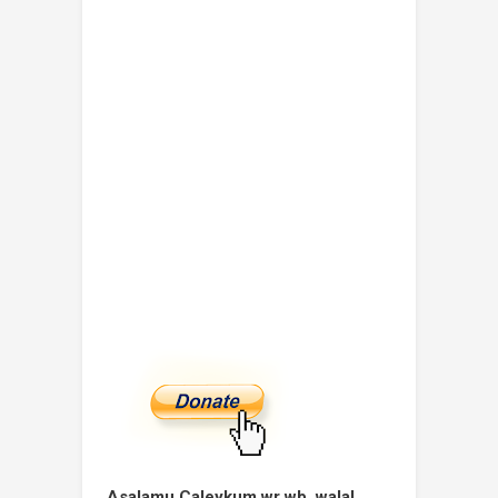
Asalamu Caleykum wr wb, walal