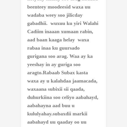
beenteey moodeesid waxa uu
wadaba weey soo jilicday
gabadhii. wuxuu ku yiri Walahi
Cadiim inaaan xumaan rabin,
aad baan kaaga helay waxa
rabaa inaa ku guursado
gurigana soo arag. Waa ay ka
yeeshay in ay guriga soo
aragto.
Rabaab Subax kasta
waxa ay u kalahdaa jaamacada,
waxaana subixii sii qaada,
duhurkiina soo celiyo aabahayd,
aabahayna aad buu u
kululyahay.
subaxdii markii
aabahayd uu qaaday oo uu