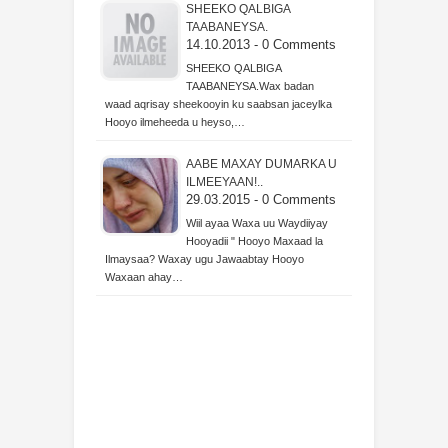
SHEEKO QALBIGA
TAABANEYSA.
14.10.2013 - 0 Comments
SHEEKO QALBIGA
TAABANEYSA.Wax badan
waad aqrisay sheekooyin ku saabsan jaceylka
Hooyo ilmeheeda u heyso,…
AABE MAXAY DUMARKA U
ILMEEYAAN!..
29.03.2015 - 0 Comments
Wiil ayaa Waxa uu Waydiiyay
Hooyadii " Hooyo Maxaad la
Ilmaysaa? Waxay ugu Jawaabtay Hooyo
Waxaan ahay…