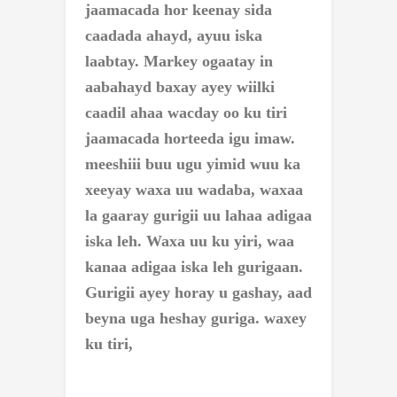
jaamacada hor keenay sida
caadada ahayd, ayuu iska
laabtay. Markey ogaatay in
aabahayd baxay ayey wiilki
caadil ahaa wacday oo ku tiri
jaamacada horteeda igu imaw.
meeshiii buu ugu yimid wuu ka
xeeyay waxa uu wadaba, waxaa
la gaaray gurigii uu lahaa adigaa
iska leh. Waxa uu ku yiri, waa
kanaa adigaa iska leh gurigaan.
Gurigii ayey horay u gashay, aad
beyna uga heshay guriga. waxey
ku tiri,