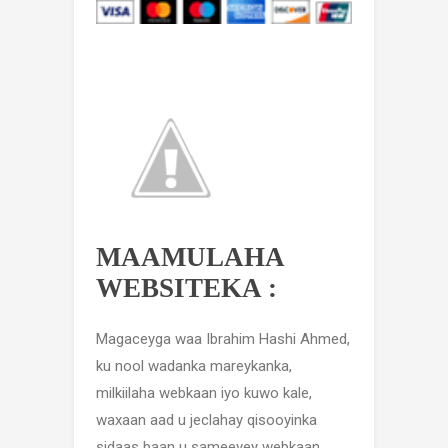
MAAMULAHA
WEBSITEKA :
Magaceyga waa Ibrahim Hashi Ahmed,
ku nool wadanka mareykanka,
milkiilaha webkaan iyo kuwo kale,
waxaan aad u jeclahay qisooyinka
sidaas baan u sameeyey webkaan,