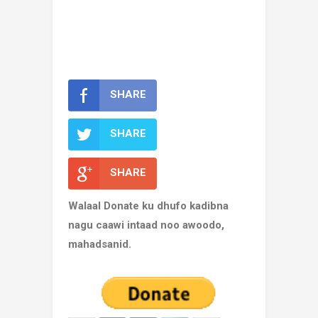
SHARE
SHARE
SHARE
Walaal Donate ku dhufo kadibna
nagu caawi intaad noo awoodo,
mahadsanid.