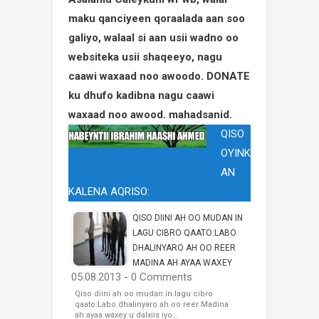
maku qanciyeen qoraalada aan soo
galiyo, walaal si aan usii wadno oo
websiteka usii shaqeeyo, nagu
caawi waxaad noo awoodo. DONATE
ku dhufo kadibna nagu caawi
waxaad noo awood. mahadsanid.
QISO
OYINK
AN
KALENA AQRISO:
QISO DIINI AH OO MUDAN IN
LAGU CIBRO QAATO:LABO
DHALINYARO AH OO REER
MADINA AH AYAA WAXEY
05.08.2013 - 0 Comments
Qiso diini ah oo mudan in lagu cibro
qaato:Labo dhalinyaro ah oo reer Madina
ah ayaa waxey u dalxiis iyo…