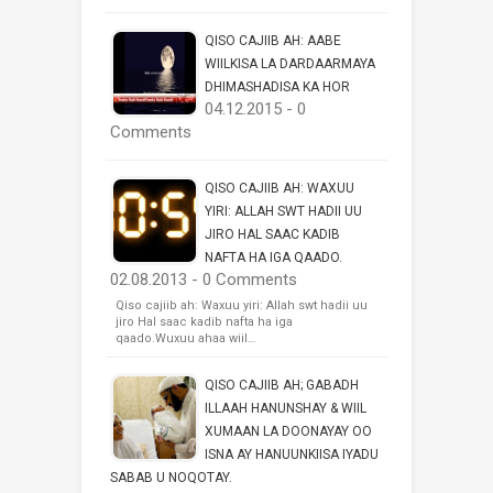
QISO CAJIIB AH: AABE
WIILKISA LA DARDAARMAYA
DHIMASHADISA KA HOR
04.12.2015 - 0
Comments
QISO CAJIIB AH: WAXUU
YIRI: ALLAH SWT HADII UU
JIRO HAL SAAC KADIB
NAFTA HA IGA QAADO.
02.08.2013 - 0 Comments
Qiso cajiib ah: Waxuu yiri: Allah swt hadii uu
jiro Hal saac kadib nafta ha iga
qaado.Wuxuu ahaa wiil…
QISO CAJIIB AH; GABADH
ILLAAH HANUNSHAY & WIIL
XUMAAN LA DOONAYAY OO
ISNA AY HANUUNKIISA IYADU
SABAB U NOQOTAY.