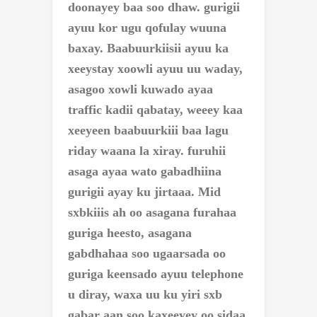
doonayey baa soo dhaw. gurigii
ayuu kor ugu qofulay wuuna
baxay.
Baabuurkiisii ayuu ka
xeeystay xoowli ayuu uu waday,
asagoo xowli kuwado ayaa
traffic kadii qabatay, weeey kaa
xeeyeen baabuurkiii baa lagu
riday waana la xiray. furuhii
asaga ayaa wato gabadhiina
gurigii ayay ku jirtaaa. Mid
sxbkiiis ah oo asagana furahaa
guriga heesto, asagana
gabdhahaa soo ugaarsada oo
guriga keensado ayuu telephone
u diray, waxa uu ku yiri sxb
gabar aan soo kaxeeyey oo sidaa