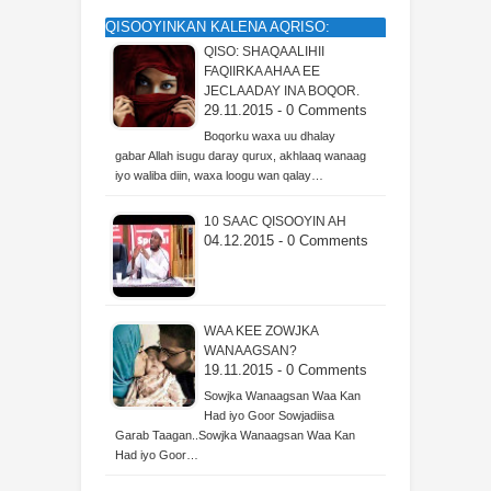
QISOOYINKAN KALENA AQRISO:
QISO: SHAQAALIHII
FAQIIRKA AHAA EE
JECLAADAY INA BOQOR.
29.11.2015 - 0 Comments
Boqorku waxa uu dhalay
gabar Allah isugu daray qurux, akhlaaq wanaag
iyo waliba diin, waxa loogu wan qalay…
10 SAAC QISOOYIN AH
04.12.2015 - 0 Comments
WAA KEE ZOWJKA
WANAAGSAN?
19.11.2015 - 0 Comments
Sowjka Wanaagsan Waa Kan
Had iyo Goor Sowjadiisa
Garab Taagan..Sowjka Wanaagsan Waa Kan
Had iyo Goor…