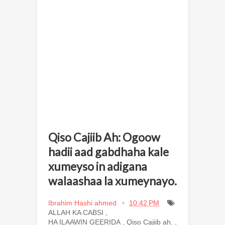
Qiso Cajiib Ah: Ogoow
hadii aad gabdhaha kale
xumeyso in adigana
walaashaa la xumeynayo.
Ibrahim Hashi ahmed
10:42 PM
ALLAH KA CABSI
,
HA ILAAWIN GEERIDA
,
Qiso Cajiib ah.
,