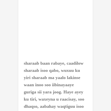
sharaab baan rabaye, caadilow
sharaab isoo qabo, wuxuu ku
yiri sharaab ma yaalo lakinse
waan inoo soo iibinayaaye
guriga sii yara joog. Haye ayey
ku tiri, waxeyna u raacisay, soo
dhaqso, aabahay waqtiguu isoo