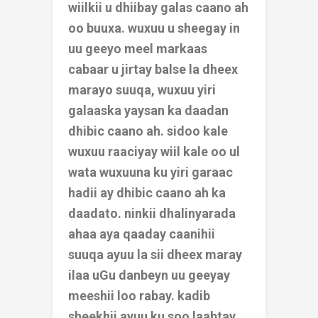
wiilkii u dhiibay galas caano ah
oo buuxa. wuxuu u sheegay in
uu geeyo meel markaas
cabaar u jirtay balse la dheex
marayo suuqa, wuxuu yiri
galaaska yaysan ka daadan
dhibic caano ah. sidoo kale
wuxuu raaciyay wiil kale oo ul
wata wuxuuna ku yiri garaac
hadii ay dhibic caano ah ka
daadato. ninkii dhalinyarada
ahaa aya qaaday caanihii
suuqa ayuu la sii dheex maray
ilaa uGu danbeyn uu geeyay
meeshii loo rabay. kadib
sheekhii ayuu ku soo laabtay