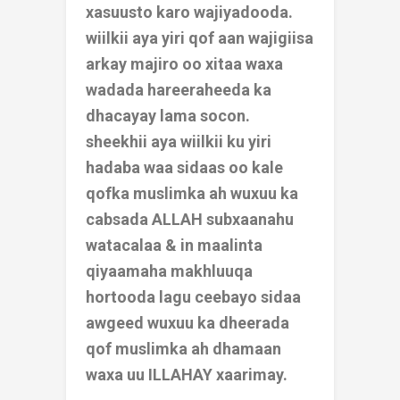
xasuusto karo wajiyadooda.
wiilkii aya yiri qof aan wajigiisa
arkay majiro oo xitaa waxa
wadada hareeraheeda ka
dhacayay lama socon.
sheekhii aya wiilkii ku yiri
hadaba waa sidaas oo kale
qofka muslimka ah wuxuu ka
cabsada ALLAH subxaanahu
watacalaa & in maalinta
qiyaamaha makhluuqa
hortooda lagu ceebayo sidaa
awgeed wuxuu ka dheerada
qof muslimka ah dhamaan
waxa uu ILLAHAY xaarimay.