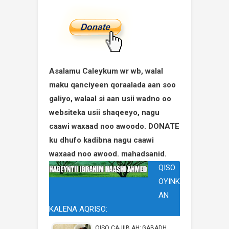
Asalamu Caleykum wr wb, walal
maku qanciyeen qoraalada aan soo
galiyo, walaal si aan usii wadno oo
websiteka usii shaqeeyo, nagu
caawi waxaad noo awoodo. DONATE
ku dhufo kadibna nagu caawi
waxaad noo awood. mahadsanid.
QISO
OYINK
AN
KALENA AQRISO:
QISO CAJIIB AH; GABADH