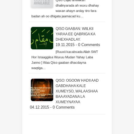
Qiso Cajiib ahwiilkan
dhalinyarada ah wuxu dhahay
waxan ahayn arday tiro fara
badan ah oo dhigata jaamacad ku…
QISO GAABAN: WIILKII
YARAA EE QABRIGA KA
DHEXHADLAY.
19.11.2015 - 0 Comments
[Ruuxii kacabsada Allah SWT
Hor Istaaggiisa Wuxuu Mudan Yahay Laba
Janno ] Waa Qiso gaaban dhacdayna
waqtiga…
QISO: OGOOW HADII AAD
GABDHAHA KALE
XUMEYSO, WALAASHAA
BAA AYADANA LA
XUMEYNAYAA
04.12.2015 - 0 Comments