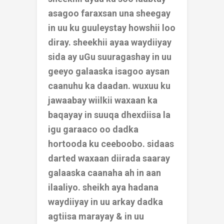
asagoo faraxsan una sheegay
in uu ku guuleystay howshii loo
diray. sheekhii ayaa waydiiyay
sida ay
uGu suuragashay in uu
geeyo galaaska isagoo aysan
caanuhu ka daadan. wuxuu ku
jawaabay wiilkii waxaan ka
baqayay in suuqa dhexdiisa la
igu garaaco oo dadka
hortooda ku ceeboobo. sidaas
darted waxaan diirada saaray
galaaska caanaha ah in aan
ilaaliyo. sheikh aya hadana
waydiiyay in uu arkay dadka
agtiisa marayay & in uu