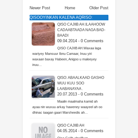
Newer Post
Home
Older Post
QISOOYINKAN KALENA AQRISO:
QISO CAJIIB AH.ILAAHOOW
CADAABTAADA NAGA BAD-
BAADI
09.04.2014 - 0 Comments
QISO CAJIIB AH.Waxaa laga
wariyey Mansuur Ibnu Camaar, Inuu yiri
waxaan baxay Habeen, Anigoo u maleeyey
inuu…
QISO: ABAALKAAD GASHO
WUU KUU SOO
LAABANAYAA .
20.07.2013 - 0 Comments
Maalin maalmaha kamid ah
ayaa nin wuxuu arkay haweney waayeel ah oo
dhinac taagan gaari Marsheedis ah…
QISO CAJIIB AH
04.05.2014 - 0 Comments