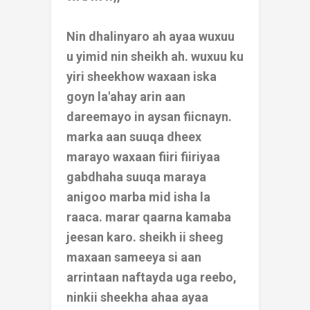
Nin dhalinyaro ah ayaa wuxuu
u yimid nin sheikh ah. wuxuu ku
yiri sheekhow waxaan iska
goyn la'ahay arin aan
dareemayo in aysan fiicnayn.
marka aan suuqa dheex
marayo waxaan fiiri fiiriyaa
gabdhaha suuqa maraya
anigoo marba mid isha la
raaca. marar qaarna kamaba
jeesan karo. sheikh ii sheeg
maxaan sameeya si aan
arrintaan naftayda uga reebo,
ninkii sheekha ahaa ayaa