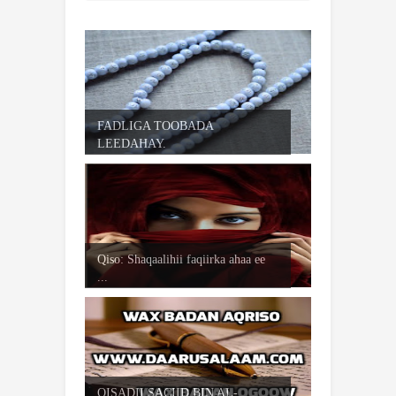
FADLIGA TOOBADA
LEEDAHAY.
Qiso: Shaqaalihii faqiirka ahaa ee
...
QISADII SACIID BIN AL-