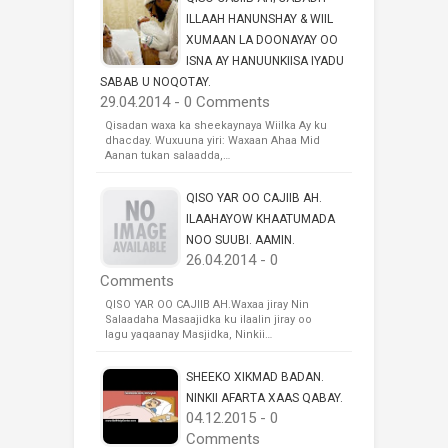
ILLAAH HANUNSHAY & WIIL
XUMAAN LA DOONAYAY OO
ISNA AY HANUUNKIISA IYADU
SABAB U NOQOTAY.
29.04.2014 - 0 Comments
Qisadan waxa ka sheekaynaya Wiilka Ay ku
dhacday. Wuxuuna yiri: Waxaan Ahaa Mid
Aanan tukan salaadda,…
QISO YAR OO CAJIIB AH.
ILAAHAYOW KHAATUMADA
NOO SUUBI. AAMIN.
26.04.2014 - 0
Comments
QISO YAR OO CAJIIB AH.Waxaa jiray Nin
Salaadaha Masaajidka ku ilaalin jiray oo
lagu yaqaanay Masjidka, Ninkii…
SHEEKO XIKMAD BADAN.
NINKII AFARTA XAAS QABAY.
04.12.2015 - 0
Comments