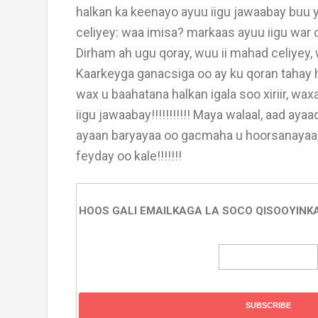
halkan ka keenayo ayuu iigu jawaabay buu y
celiyey: waa imisa? markaas ayuu iigu war 
Dirham ah ugu qoray, wuu ii mahad celiyey
Kaarkeyga ganacsiga oo ay ku qoran tahay ha
wax u baahatana halkan igala soo xiriir, wa
iigu jawaabay!!!!!!!!!!! Maya walaal, aad 
ayaan baryayaa oo gacmaha u hoorsanayaa, 
feyday oo kale!!!!!!!
HOOS GALI EMAILKAGA LA SOCO QISOOYINK