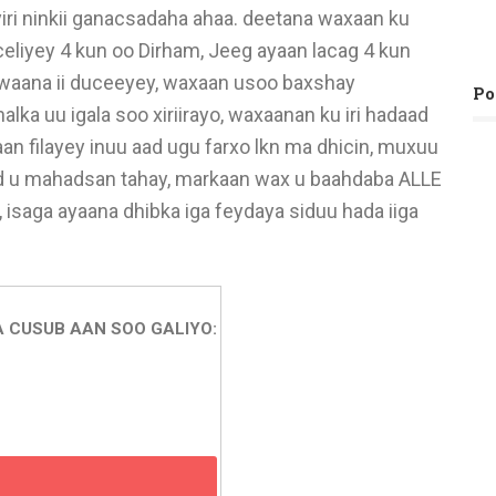
iri ninkii ganacsadaha ahaa. deetana waxaan ku
celiyey 4 kun oo Dirham, Jeeg ayaan lacag 4 kun
, waana ii duceeyey, waxaan usoo baxshay
Po
lka uu igala soo xiriirayo, waxaanan ku iri hadaad
xaan filayey inuu aad ugu farxo lkn ma dhicin, muxuu
ayaad u mahadsan tahay, markaan wax u baahdaba ALLE
isaga ayaana dhibka iga feydaya siduu hada iiga
A CUSUB AAN SOO GALIYO: