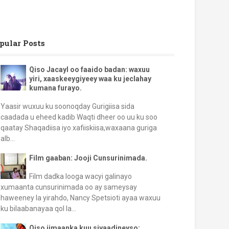
pular Posts
Qiso Jacayl oo faaido badan: waxuu
yiri, xaaskeeygiyeey waa ku jeclahay
kumana furayo.
Yaasir wuxuu ku soonoqday Gurigiisa sida
caadada u eheed kadib Waqti dheer oo uu ku soo
qaatay Shaqadiisa iyo xafiiskiisa,waxaana guriga
alb...
Film gaaban: Jooji Cunsurinimada.
Film dadka looga wacyi galinayo
xumaanta cunsurinimada oo ay sameysay
haweeney la yirahdo, Nancy Spetsioti ayaa waxuu
ku bilaabanayaa qol la...
Qiso iimaanka kuu siyaadineyso: