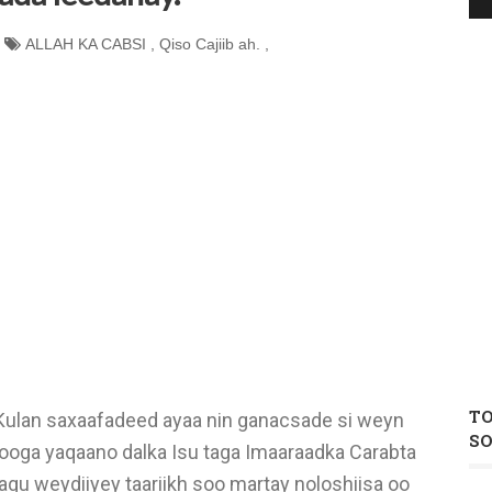
ALLAH KA CABSI
,
Qiso Cajiib ah.
,
T
Kulan saxaafadeed ayaa nin ganacsade si weyn
S
looga yaqaano dalka Isu taga Imaaraadka Carabta
lagu weydiiyey taariikh soo martay noloshiisa oo