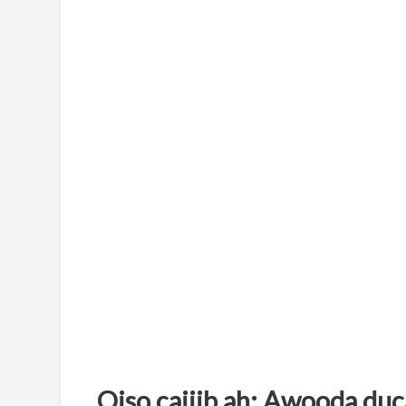
Qiso cajiib ah: Awooda duc