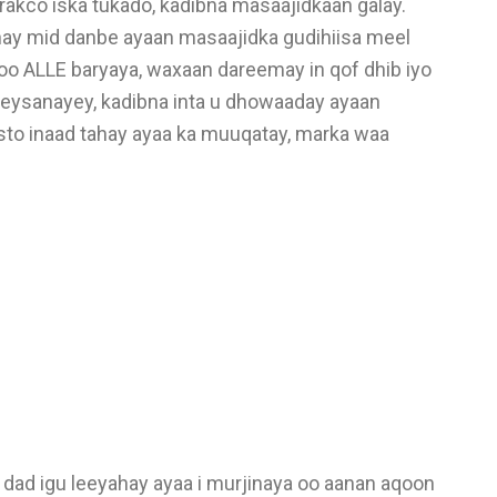
rakco iska tukado, kadibna masaajidkaan galay.
hay mid danbe ayaan masaajidka gudihiisa meel
oo ALLE baryaya, waxaan dareemay in qof dhib iyo
eysanayey, kadibna inta u dhowaaday ayaan
sto inaad tahay ayaa ka muuqatay, marka waa
dad igu leeyahay ayaa i murjinaya oo aanan aqoon