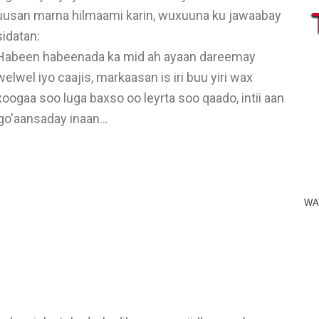
uusan marna hilmaami karin, wuxuuna ku jawaabay
sidatan:
Habeen habeenada ka mid ah ayaan dareemay
welwel iyo caajis, markaasan is iri buu yiri wax
xoogaa soo luga baxso oo leyrta soo qaado, intii aan
go'aansaday inaan
...
WA