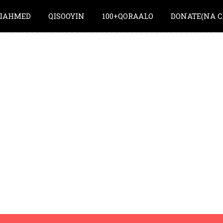
IAHMED
QISOOYIN
100+QORAALO
DONATE(NA C