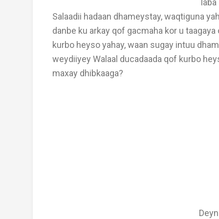
laba 
Salaadii hadaan dhameystay, waqtiguna ya
danbe ku arkay qof gacmaha kor u taagaya 
kurbo heyso yahay, waan sugay intuu dham
weydiiyey Walaal ducadaada qof kurbo hey
maxay dhibkaaga?
Deyn 