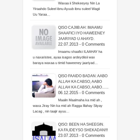
Waxaa ii Shekeeyey Nin La
Yiraahdo Suleel ibnu Ayuub ibnu suleel Wagii
Uu Yaraa…
QISO CAJIIB AH: IMAAMU
SHAAFICI IYO HAWEENEY
JAARIYAD U AHAYD.
22.07.2013 - 0 Comments
Imaamu shaafici ILAAHAY ha
u naxaristee, ayaa isagoo ardeydiisii wax
baraya waxaa u timid haweeney jaariyad…
QISO FAAIDO BADAN: AABO
ALLAH KA CABSO, AABO
ALLAH KA CABSO, AABO.......
06.12.2015 - 0 Comments
Maalin Maalmaha ka mid ah ,
waxa Jiray Nin ka mid ah Ragga Illahay Siiyay
Lacag , nin taajir ayuu…
QISO: BEEN HA SHEEGIN.
KA FA,IDEYSO SHEKADAN!!!
23.07.2013 - 0 Comments