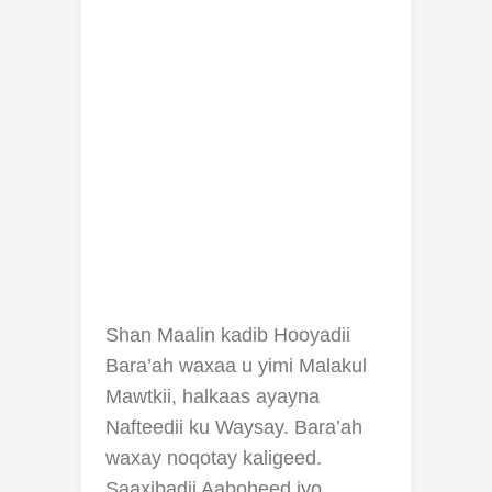
Shan Maalin kadib Hooyadii
Bara’ah waxaa u yimi Malakul
Mawtkii, halkaas ayayna
Nafteedii ku Waysay. Bara’ah
waxay noqotay kaligeed.
Saaxibadii Aaboheed iyo