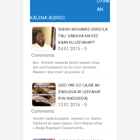
OYINK
AN
KALENA AQRISO:
SHEIKH MOHAMED IDIRIS ILA
TALI: QABIILKA MA EED
BAAN KU LEEYAHAY?!
04.01.2015 - 0
Comments
Asc. Sheekh salaanta kadib waxaan ahay
wiil soomaaliyeed oo ku nool qurbaha,
Waxaan raba inaan guursado si…
QISO YAR OO CAJIIB AH.
(FADLIGGA AY LEEDAHAY
RUN SHEEGIDDA).
12.01.2016 - 0
Comments
Sheikh Cadbdulqaadir Jeylaani oo Caalim
Carbeed ah ayaa isagoo Cilmi Raadis ahaa
u Baxay Bagdaad (Caasimadda…