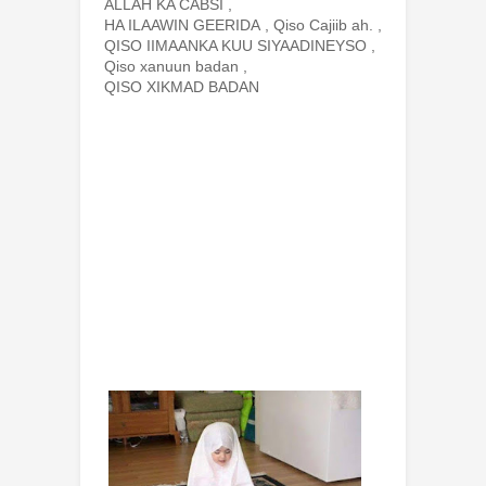
ALLAH KA CABSI
,
HA ILAAWIN GEERIDA
,
Qiso Cajiib ah.
,
QISO IIMAANKA KUU SIYAADINEYSO
,
Qiso xanuun badan
,
QISO XIKMAD BADAN