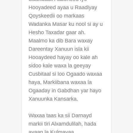
Hooyadeed ayaa u Raadiyay
Qoyskeedii oo markaas
Wadanka Masar ku nool si ay u
Hesho Taxadar gaar ah.
Maalmo ka dib Bara waxay
Dareentay Xanuun isla kii
Hooaydeed hayay oo kale ah
sidoo kale waxa la geeyay
Cusbitaal si loo Ogaado waxaa
haya, Markiibana waxaa la
Ogaaday in Gabdhan yar hayo
Xanuunka Kansarka.
Waxaa taas ka sii Darnayd
markii tiri Alxamdulilah, hada
ayaan la Kulmayaa