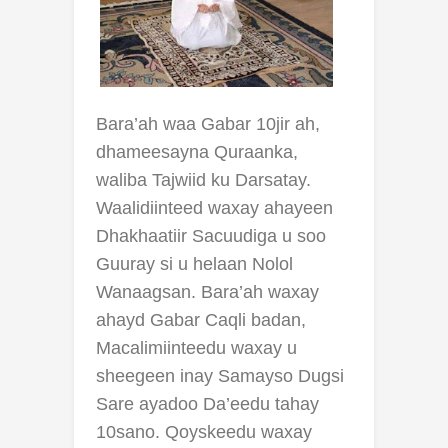
Bara’ah waa Gabar 10jir ah,
dhameesayna Quraanka,
waliba Tajwiid ku Darsatay.
Waalidiinteed waxay ahayeen
Dhakhaatiir Sacuudiga u soo
Guuray si u helaan Nolol
Wanaagsan. Bara’ah waxay
ahayd Gabar Caqli badan,
Macalimiinteedu waxay u
sheegeen inay Samayso Dugsi
Sare ayadoo Da’eedu tahay
10sano. Qoyskeedu waxay