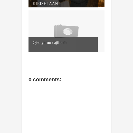
KIRISHTAAN...
Qiso yaroo cajiib ah
0 comments: