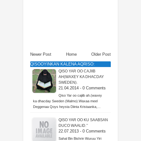
Newer Post
Home
Older Post
QISOOYINKAN KALENA AQRISO:
QISO YAR OO CAJIIB
AH(WAXEY KA DHACDAY
SWEDEN).
21.04.2014 - 0 Comments
Qiso Yar oo cajiib ah.(waxey
ka dhacday Sweden (Malmo).Waxaa meel
Deggenaa Qoys heysta Diinta Kristaanka,…
QISO YAR OO KU SAABSAN
DUCO WAALID.’’
22.07.2013 - 0 Comments
Sahal Bin Bishrin Wuxuu Yiri