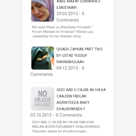
AABE MAXAY DUMARKA U
ILMEEYAAN!..
29.03.2015 - 0
Comments
Wiil ayaa Waxa uu Waydiiyay Hooyadii "
Hooyo Maxaad la Ilmaysaa? Waxay ugu
Jawaabtay Hooyo Waxaan ahay…
QISADII ZAYNAB PART TWO
BY USTAD YUSSUF
RAHIMAHULAAH
04.12.2015 - 0
Comments
QISO AAD U CAJIIB AH HA KA
CAAJISIN FADLAN
AQRINTEEDA AWEY
DHALINYARADII !!
03.10.2013 - 0 Comments
QISO AAD U CAJIIB AH HA KA CAAJISIN
FADLAN AQRINTEEDAAWEY DHALINYARADII
!!Qasidan waxaa ka sheekeenaaya…