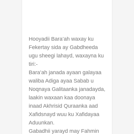
Hooyadii Bara’ah waxay ku
Fekertay sida ay Gabdheeda
ugu sheegi lahayd, waxayna ku
tiri:-
Bara’ah janada ayaan galayaa
waliba Adiga ayaa Sabab u
Noqnaya Galitaanka janadayda,
laakin waxaan kaa doonaya
inaad Akhrisid Quraanka aad
Xafidsnayd wuu ku Xafidayaa
Aduunkan.
Gabadhii yarayd may Fahmin