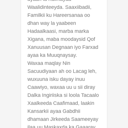
Waalidinteeyda. Saaxiibadii,
Familkii ku Hareersanaa oo
dhan way la yaabeen
Hadaalkaasi, marba marka
Xigana, maba moodaysid Qof
Xanuusan Degnaan iyo Farxad
ayaa ka Muuqnaysay.
Waxaa maqlay Nin
Sacuudiyaan ah oo Lacag leh,
wuxuuna isku dayay inuu
Caawiyo, waxaa uu u sii diray
Dalka Ingiriiska si loola Tacaalo
Xaalkeeda Caafimaad, laakin
Kansarkii ayaa Gabdhii
dhamaan Jirkeeda Saameeyay
ilaa uu Maskaxda ka Gaaaray.