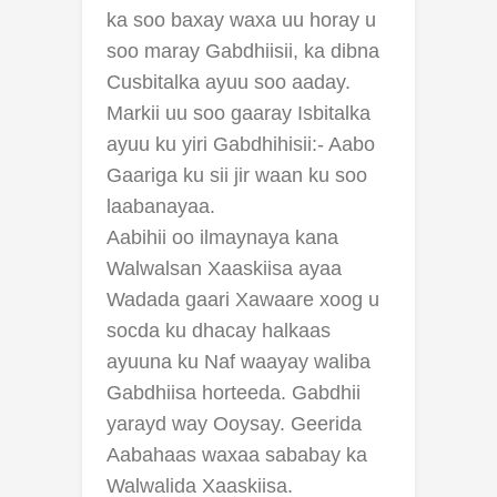
ka soo baxay waxa uu horay u
soo maray Gabdhiisii, ka dibna
Cusbitalka ayuu soo aaday.
Markii uu soo gaaray Isbitalka
ayuu ku yiri Gabdhihisii:- Aabo
Gaariga ku sii jir waan ku soo
laabanayaa.
Aabihii oo ilmaynaya kana
Walwalsan Xaaskiisa ayaa
Wadada gaari Xawaare xoog u
socda ku dhacay halkaas
ayuuna ku Naf waayay waliba
Gabdhiisa horteeda. Gabdhii
yarayd way Ooysay. Geerida
Aabahaas waxaa sababay ka
Walwalida Xaaskiisa.