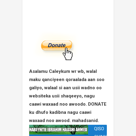
Asalamu Caleykum wr wb, walal
maku qanciyeen qoraalada aan soo
galiyo, walaal si aan usii wadno oo
websiteka usii shaqeeyo, nagu
caawi waxaad noo awoodo. DONATE
ku dhufo kadibna nagu caawi
waxaad noo awood. mahadsanid.
QISO