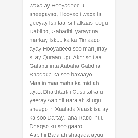
waxa ay Hooyadeed u
sheegayso, Hooyadii waxa la
geeyay Isbitaal si halkaas loogu
Dabiibo, Gabadhii yaraydna
markay Iskuulka ka Timaado
ayay Hooyadeed soo mari jirtay
si ay Quraan ugu Akhriso ilaa
Galabtii inta Aabaha Gabdha
Shaqada ka soo baxaayo.
Maalin maalmaha ka mid ah
ayaa Dhakhtarkii Cusbitalka u
yeeray Aabihii Bara’ah si ugu
sheego in Xaalada Xaaskiisa ay
ka soo Dartay, lana Rabo inuu
Dhaqso ku soo gaaro.
Aabihii Bara’ah shaqada ayuu