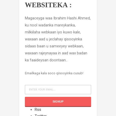
WEBSITEKA :
Magaceyga waa Ibrahim Hashi Ahmed,
ku nool wadanka mareykanka,
milkiilaha webkaan iyo kuwo kale,
waxaan aad u jeclahay qisooyinka
sidaas baan u sameeyey webkaan,
waxaan rajeynayaa in aad wax badan
ka faaideysan doontaan..
Emailkaga kala soco qisooyinka cusub!
Rss
Twitter