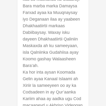
Bara marba marka Damaysa
Farxad ayaa ka Muuqnaysay
iyo Deganaan ilaa ay yaabeen
Dhakhaatiirtii markaas
Dabiibaysay. Waxay isku
dayeen Dhakhaatiirtii Qaliniin
Maskaxda ah ku sameeyaan,
isla Qalniinka Gudahiisa ayay
Koomo gashay Walaasheen
Bara’ah.
Ka hor inta aysan Koomada
Gelin ayaa Kanaal Islaami ah
Xiriir la sameeyeen oo ay ka
Codsadeen in ay Qur’aanka
Kariim ahaa ay aadka ugu Cod
macaaneyd u Akhriso Videogan