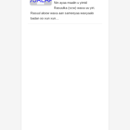
Nin ayaa maalin u yimid
Rasuulka (scw) waxa uu yiri.
Rasuul aloow waxa aan sameeyaa waxyaalo
badan oo xun xun…