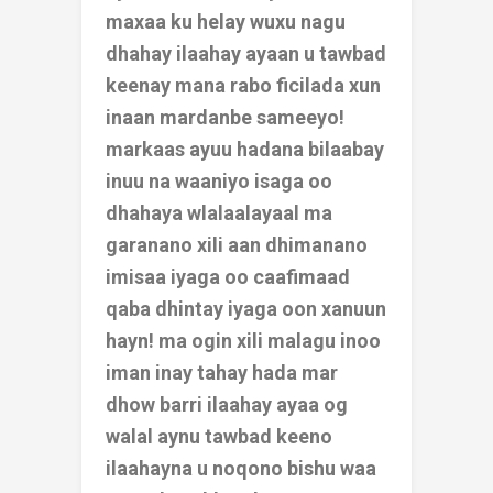
maxaa ku helay wuxu nagu
dhahay ilaahay ayaan u tawbad
keenay mana rabo ficilada xun
inaan mardanbe sameeyo!
markaas ayuu hadana bilaabay
inuu na waaniyo isaga oo
dhahaya wlalaalayaal ma
garanano xili aan dhimanano
imisaa iyaga oo caafimaad
qaba dhintay iyaga oon xanuun
hayn! ma ogin xili malagu inoo
iman inay tahay hada mar
dhow barri ilaahay ayaa og
walal aynu tawbad keeno
ilaahayna u noqono bishu waa