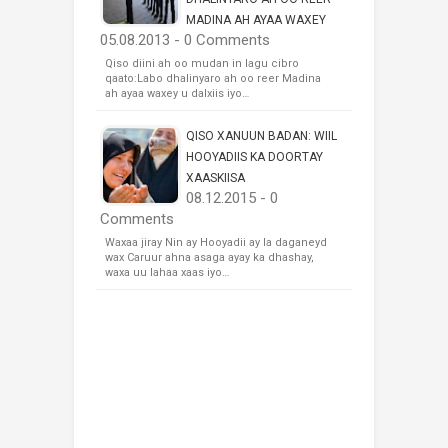
MADINA AH AYAA WAXEY
05.08.2013 - 0 Comments
Qiso diini ah oo mudan in lagu cibro
qaato:Labo dhalinyaro ah oo reer Madina
ah ayaa waxey u dalxiis iyo…
QISO XANUUN BADAN: WIIL
HOOYADIIS KA DOORTAY
XAASKIISA
08.12.2015 - 0
Comments
Waxaa jiray Nin ay Hooyadii ay la daganeyd
wax Caruur ahna asaga ayay ka dhashay,
waxa uu lahaa xaas iyo…