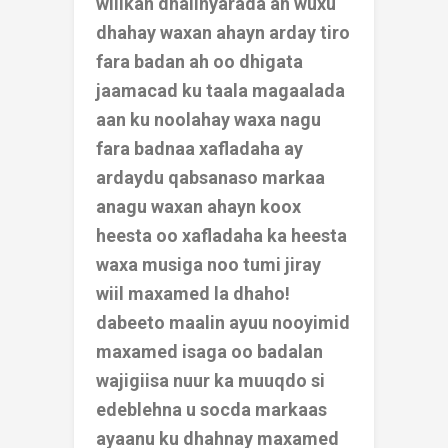
wiilkan dhalinyarada ah wuxu
dhahay waxan ahayn arday tiro
fara badan ah oo dhigata
jaamacad ku taala magaalada
aan ku noolahay waxa nagu
fara badnaa xafladaha ay
ardaydu qabsanaso markaa
anagu waxan ahayn koox
heesta oo xafladaha ka heesta
waxa musiga noo tumi jiray
wiil maxamed la dhaho!
dabeeto maalin ayuu nooyimid
maxamed isaga oo badalan
wajigiisa nuur ka muuqdo si
edeblehna u socda markaas
ayaanu ku dhahnay maxamed