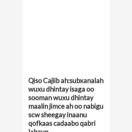
Qiso Cajiib ah:subxanalah
wuxu dhintay isaga oo
sooman wuxu dhintay
maalin jimce ah oo nabigu
scw sheegay inaanu
qofkaas cadaabo qabri
lahayn