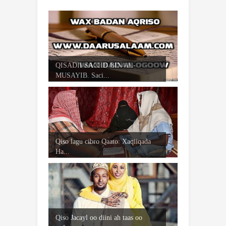
QISADII SACIID BIN AL-
MUSAYIB. Saci...
Qiso lagu cibro Qaato: Xaqiiqada
Ha...
Qiso Jacayl oo diini ah taas oo