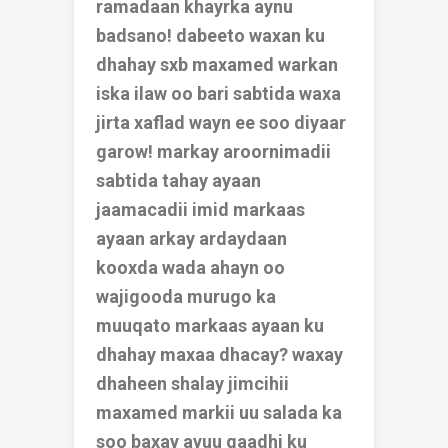
ramadaan khayrka aynu
badsano! dabeeto
waxan ku
dhahay sxb maxamed warkan
iska ilaw oo bari sabtida waxa
jirta xaflad wayn ee soo diyaar
garow! markay aroornimadii
sabtida tahay ayaan
jaamacadii imid markaas
ayaan arkay ardaydaan
kooxda wada ahayn oo
wajigooda murugo ka
muuqato markaas ayaan ku
dhahay maxaa dhacay? waxay
dhaheen shalay jimcihii
maxamed markii uu salada ka
soo baxay ayuu gaadhi ku