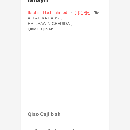
Ibrahim Hashi ahmed
4:04 PM
ALLAH KA CABSI
,
HA ILAAWIN GEERIDA
,
Qiso Cajiib ah.
Qiso Cajiib ah