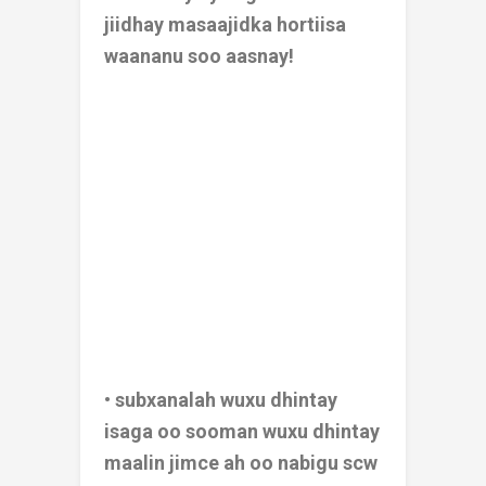
jiidhay masaajidka hortiisa
waananu soo aasnay!
• subxanalah wuxu dhintay
isaga oo sooman wuxu dhintay
maalin jimce ah oo nabigu scw