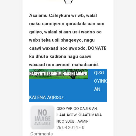
Asalamu Caleykum wr wb, walal
maku qanciyeen qoraalada aan soo
galiyo, walaal si aan usii wadno oo
websiteka usii shaqeeyo, nagu
caawi waxaad noo awoodo. DONATE
ku dhufo kadibna nagu caawi
waxaad noo awood. mahadsanid.
QISO
OYINK
AN
KALENA AQRISO:
QISO YAR OO CAJIIB AH.
ILAAHAYOW KHAATUMADA
NOO SUUBI. AAMIN.
26.04.2014 - 0
Comments