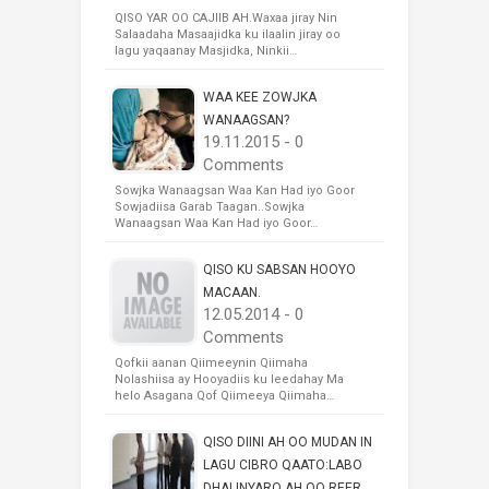
QISO YAR OO CAJIIB AH.Waxaa jiray Nin
Salaadaha Masaajidka ku ilaalin jiray oo
lagu yaqaanay Masjidka, Ninkii…
WAA KEE ZOWJKA
WANAAGSAN?
19.11.2015 - 0
Comments
Sowjka Wanaagsan Waa Kan Had iyo Goor
Sowjadiisa Garab Taagan..Sowjka
Wanaagsan Waa Kan Had iyo Goor…
QISO KU SABSAN HOOYO
MACAAN.
12.05.2014 - 0
Comments
Qofkii aanan Qiimeeynin Qiimaha
Nolashiisa ay Hooyadiis ku leedahay Ma
helo Asagana Qof Qiimeeya Qiimaha…
QISO DIINI AH OO MUDAN IN
LAGU CIBRO QAATO:LABO
DHALINYARO AH OO REER