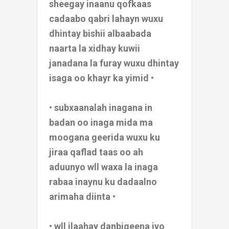
sheegay inaanu qofkaas
cadaabo qabri lahayn wuxu
dhintay bishii albaabada
naarta la xidhay kuwii
janadana la furay wuxu dhintay
isaga oo khayr ka yimid •
• subxaanalah inagana in
badan oo inaga mida ma
moogana geerida wuxu ku
jiraa qaflad taas oo ah
aduunyo wll waxa la inaga
rabaa inaynu ku dadaalno
arimaha diinta •
• wll ilaahay danbigeena iyo