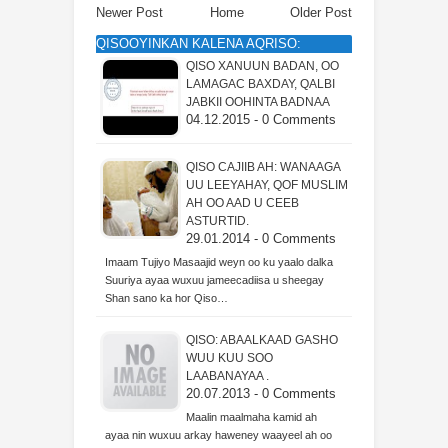
Newer Post
Home
Older Post
QISOOYINKAN KALENA AQRISO:
QISO XANUUN BADAN, OO
LAMAGAC BAXDAY, QALBI
JABKII OOHINTA BADNAA
04.12.2015 - 0 Comments
QISO CAJIIB AH: WANAAGA
UU LEEYAHAY, QOF MUSLIM
AH OO AAD U CEEB
ASTURTID.
29.01.2014 - 0 Comments
Imaam Tujiyo Masaajid weyn oo ku yaalo dalka
Suuriya ayaa wuxuu jameecadiisa u sheegay
Shan sano ka hor Qiso…
QISO: ABAALKAAD GASHO
WUU KUU SOO
LAABANAYAA .
20.07.2013 - 0 Comments
Maalin maalmaha kamid ah
ayaa nin wuxuu arkay haweney waayeel ah oo