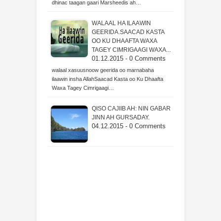
dhinac taagan gaari Marsheedis ah…
WALAAL HA ILAAWIN
GEERIDA.SAACAD KASTA
OO KU DHAAFTA WAXA
TAGEY CIMRIGAAGI WAXA...
01.12.2015 - 0 Comments
walaal xasuusnoow geerida oo marnabaha
ilaawin insha AllahSaacad Kasta oo Ku Dhaafta
Waxa Tagey Cimrigaagi…
QISO CAJIIB AH: NIN GABAR
JINN AH GURSADAY.
04.12.2015 - 0 Comments