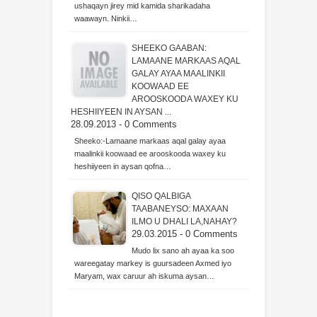
ushaqayn jirey mid kamida sharikadaha
waawayn. Ninkii…
SHEEKO GAABAN:
LAMAANE MARKAAS AQAL
GALAY AYAA MAALINKII
KOOWAAD EE
AROOSKOODA WAXEY KU
HESHIIYEEN IN AYSAN ...
28.09.2013 - 0 Comments
Sheeko:-Lamaane markaas aqal galay ayaa
maalinkii koowaad ee arooskooda waxey ku
heshiiyeen in aysan qofna…
QISO QALBIGA
TAABANEYSO: MAXAAN
ILMO U DHALI LA,NAHAY?
29.03.2015 - 0 Comments
Mudo lix sano ah ayaa ka soo
wareegatay markey is guursadeen Axmed iyo
Maryam, wax caruur ah iskuma aysan…