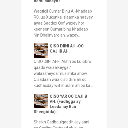
damiinanayo?
Waqtigii Cumar Binu Al-Khadaab
RC, uu Xukunka Islaamka haayey,
ayaa Saddex Qof waxey hor
keeneen Cumar binu Khadaab
Nin Dhalinyaro ah, waxey...
QISO DIINI AH~OO
CAJIIB AH.
QISO DIINI AH~ Akhri oo ku cibro
qaado walaalkeyga /
walaasheyda muslimka ahow.
Qisadaan waa qiso diini ah oo
kudhacday wiil muslim ah oo ka...
QISO YAR OO CAJIIB
AH. (Fadligga ay
Leedahay Run
Sheegidda).
Sheikh Cadbdulqaadir Jeylaani