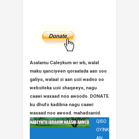
Asalamu Caleykum wr wb, walal
maku qanciyeen qoraalada aan soo
galiyo, walaal si aan usii wadno oo
websiteka usii shaqeeyo, nagu
caawi waxaad noo awoodo. DONATE
ku dhufo kadibna nagu caawi
waxaad noo awood. mahadsanid.
QISO
OYINK
AN