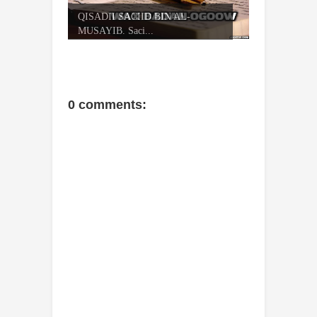
QISADII SACIID BIN AL-
MUSAYIB. Saci...
0 comments: