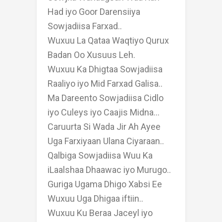
Had iyo Goor Darensiiya
Sowjadiisa Farxad..
Wuxuu La Qataa Waqtiyo Qurux
Badan Oo Xusuus Leh.
Wuxuu Ka Dhigtaa Sowjadiisa
Raaliyo iyo Mid Farxad Galisa..
Ma Dareento Sowjadiisa Cidlo
iyo Culeys iyo Caajis Midna...
Caruurta Si Wada Jir Ah Ayee
Uga Farxiyaan Ulana Ciyaraan..
Qalbiga Sowjadiisa Wuu Ka
iLaalshaa Dhaawac iyo Murugo..
Guriga Ugama Dhigo Xabsi Ee
Wuxuu Uga Dhigaa iftiin..
Wuxuu Ku Beraa Jaceyl iyo