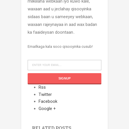
milkiilaha webkaan iyo kuwo kale,
waxaan aad u jeclahay qisooyinka
sidaas baan u sameeyey webkaan,
waxaan rajeynayaa in aad wax badan
ka faaideysan doontaan..
Emailkaga kala soco qisooyinka cusub!
Rss
Twitter
Facebook
Google +
RELATED POSTS