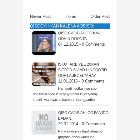
Newer Post
Home
Older Post
QISOOYINKAN KALENA AQRISO:
QISO CAJIIB AH OO KAA
OOHIN DOONTA.
04.12.2015 - 0 Comments
ISKU TARBIYEE 20KAN
SIFOOD SI AAD U NOQOTID
QOF LA JECELYAHAY.
11.01.2016 - 0 Comments
Hamoodin qofku inuu soo
dhasho isagoo la tixgaliyo ama la jeclyahay.
Laakiin waa wax la kasbado lana gaadho…
QISO CAJIIB AH, OO FAA,IDO
BADAN.
29.01.2014 - 0 Comments
Nin waxaa jirey fundi ahaa oo
guryaha dhiso wuxuuna