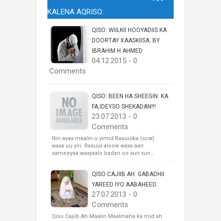
KALENA AQRISO:
QISO: WIILKII HOOYADIIS KA
DOORTAY XAASKIISA. BY
IBRAHIM H AHMED
04.12.2015 - 0
Comments
QISO: BEEN HA SHEEGIN. KA
FA,IDEYSO SHEKADAN!!!
23.07.2013 - 0
Comments
Nin ayaa maalin u yimid Rasuulka (scw)
waxa uu yiri. Rasuul aloow waxa aan
sameeyaa waxyaalo badan oo xun xun…
QISO CAJIIB AH: GABADHII
YAREED IYO AABAHEED.
27.07.2013 - 0
Comments
Qiso Cajiib Ah.Maalin Maalmaha ka mid ah