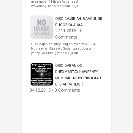
ayaa gabar 11 jir ah Aabaheed
weydiisey. Aabo Markaan 15 jir…
QISO CAJIIB AH. BAAQULIGII
DHOOBKA AHAA
27.11.2015 - 0
Comments
Qiso cajiib ahOdey Duq ah ayaa wuxuu la
Noolaay Wiilkiisa iyoGabar uu sodog u
yahay iyo Cunug yar oo 4 jir ah…
QISO GABAN OO
DHEXMARTAY HAWEENEY
MUMINAD AH IYO NIN ILAAH
DIID AH(ATHEIST).
04.12.2015 - 0 Comments